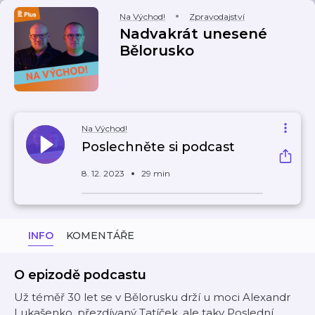
Na Východ!
Zpravodajství
Nadvakrát unesené
Bělorusko
Na Východ!
Poslechněte si podcast
8. 12. 2023
29 min
INFO
KOMENTÁŘE
O epizodě podcastu
Už téměř 30 let se v Bělorusku drží u moci Alexandr
Lukašenko, přezdívaný Tatíček, ale taky Poslední