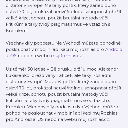
diktátor v Evropě. Mazaný politik, který zanedlouho
oslaví 70 let, prokázal neuvěřitelnou schopnost přežít
velké krize, ochotu použít brutální metody vůči
kritikům a taky tvrdý pragmatismus ve vztazích s
Kremlem.
Všechny díly podcastu Na Východ! můžete pohodlně
poslouchat v mobilní aplikaci mujRozhlas pro
Android
a
iOS
nebo na webu
mujRozhlas.cz
.
Už téměř 30 let se v Bělorusku drží u moci Alexandr
Lukašenko, přezdívaný Tatíček, ale taky Poslední
diktátor v Evropě. Mazaný politik, který zanedlouho
oslaví 70 let, prokázal neuvěřitelnou schopnost přežít
velké krize, ochotu použít brutální metody vůči
kritikům a taky tvrdý pragmatismus ve vztazích s
Kremlem.Všechny díly podcastu Na Východ! můžete
pohodlně poslouchat v mobilní aplikaci mujRozhlas
pro Android a iOS nebo na webu mujRozhlas.cz.