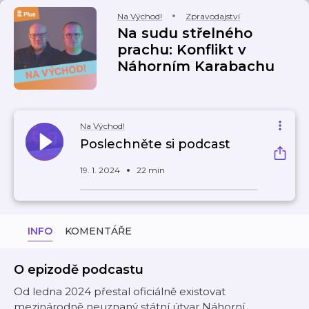
Na Východ!
Zpravodajství
Na sudu střelného
prachu: Konflikt v
Náhorním Karabachu
Na Východ!
Poslechněte si podcast
19. 1. 2024
22 min
INFO
KOMENTÁŘE
O epizodě podcastu
Od ledna 2024 přestal oficiálně existovat
mezinárodně neuznaný státní útvar Náhorní