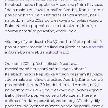
Karabach neboli Republika Arcach na jižním Kavkaze.
Jde o malou enklávu uprostřed Ázerbájdžánu, kterou
posledních zhruba 30 let drželi etničtí Arméni, než ji
na podzim roku 2023 po bleskové akci ovládli vojáci z
Baku. Není to poprvé, co se o toto území, které je
oběma národům posvátné, vedou boje.
Všechny díly podcastu Na Východ! můžete pohodlně
poslouchat v mobilní aplikaci mujRozhlas pro
Android
a
iOS
nebo na webu
mujRozhlas.cz
.
Od ledna 2024 přestal oficiálně existovat
mezinárodně neuznaný státní útvar Náhorní
Karabach neboli Republika Arcach na jižním Kavkaze.
Jde o malou enklávu uprostřed Ázerbájdžánu, kterou
posledních zhruba 30 let drželi etničtí Arméni, než ji
na podzim roku 2023 po bleskové akci ovládli vojáci z
Baku. Není to poprvé, co se o toto území, které je
oběma národům posvátné, vedou boje.Všechny díly
podcastu Na Východ! můžete pohodlně poslouchat v