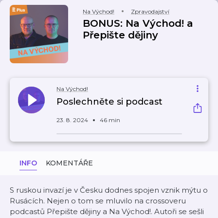
Na Východ!
Zpravodajství
BONUS: Na Východ! a
Přepište dějiny
Na Východ!
Poslechněte si podcast
23. 8. 2024
46 min
INFO
KOMENTÁŘE
S ruskou invazí je v Česku dodnes spojen vznik mýtu o
Rusácích. Nejen o tom se mluvilo na crossoveru
podcastů Přepište dějiny a Na Východ!. Autoři se sešli