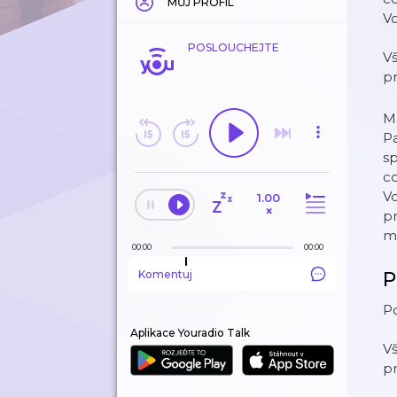
MŮJ PROFIL
Vo
POSLOUCHEJTE
V
p
M
Pa
sp
co
Vo
1.00
×
pr
m
00:00
00:00
Komentuj
P
P
Aplikace Youradio Talk
V
p