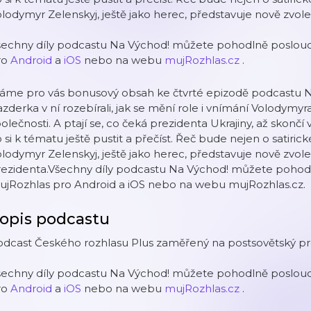
lodymyr Zelenskyj, ještě jako herec, představuje nově zvol
šechny díly podcastu Na Východ! můžete pohodlně poslouch
ro
Android
a
iOS
nebo na webu
mujRozhlas.cz
.
áme pro vás bonusový obsah ke čtvrté epizodě podcastu N
zderka v ní rozebírali, jak se mění role i vnímání Volodymy
olečnosti. A ptají se, co čeká prezidenta Ukrajiny, až skončí 
 si k tématu ještě pustit a přečíst. Řeč bude nejen o satiri
lodymyr Zelenskyj, ještě jako herec, představuje nově zvol
ezidenta.Všechny díly podcastu Na Východ! můžete pohodln
ujRozhlas pro Android a iOS nebo na webu mujRozhlas.cz.
opis podcastu
odcast Českého rozhlasu Plus zaměřený na postsovětský pr
šechny díly podcastu Na Východ! můžete pohodlně poslouch
ro
Android
a
iOS
nebo na webu
mujRozhlas.cz
.