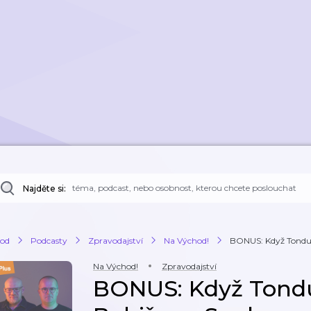
Najděte si:
od
Podcasty
Zpravodajství
Na Východ!
BONUS: Když Tondu B
Na Východ!
Zpravodajství
BONUS: Když Tondu