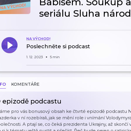
Babišem. Soukup a
seriálu Sluha náro
NA VÝCHOD!
Poslechněte si podcast
1. 12. 2023
5 min
NFO
KOMENTÁŘE
 epizodě podcastu
áme pro vás bonusový obsah ke čtvrté epizodě podcastu N
zderka v ní rozebírali, jak se mění role i vnímání Volodymy
olečnosti. A ptají se, co čeká prezidenta Ukrajiny, až skončí 
 si k tématu ještě pustit a přečíst. Řeč bude nejen o satiri