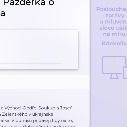
 Pazderka o
da
a Východ! Ondřej Soukup a Josef
ra Zelenského v ukrajinské
válka. V bonusu přidávají tipy na to,
ckém seriálu Sluha národa, ve kterém