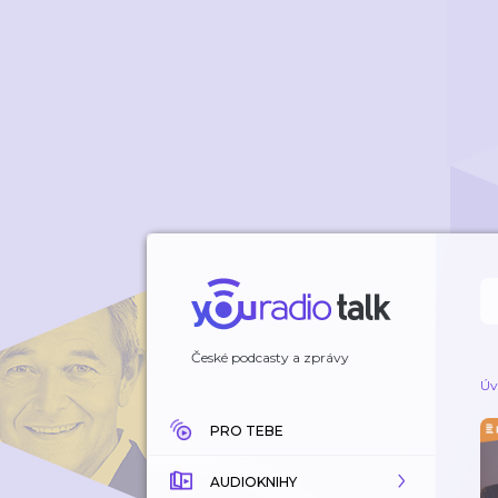
České podcasty a zprávy
Úv
PRO TEBE
AUDIOKNIHY