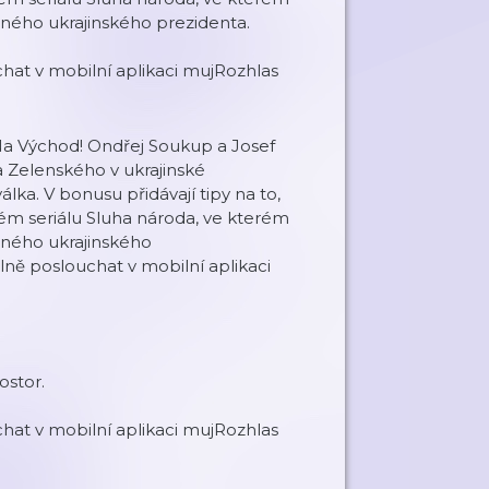
eného ukrajinského prezidenta.
at v mobilní aplikaci mujRozhlas
a Východ! Ondřej Soukup a Josef
ra Zelenského v ukrajinské
válka. V bonusu přidávají tipy na to,
ckém seriálu Sluha národa, ve kterém
eného ukrajinského
ě poslouchat v mobilní aplikaci
ostor.
at v mobilní aplikaci mujRozhlas