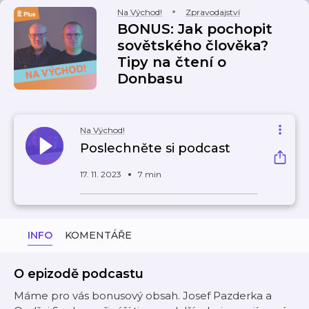
Na Východ!
Zpravodajství
BONUS: Jak pochopit
sovětského člověka?
Tipy na čtení o
Donbasu
Na Východ!
Poslechněte si podcast
17. 11. 2023
7 min
INFO
KOMENTÁŘE
O epizodě podcastu
Máme pro vás bonusový obsah. Josef Pazderka a