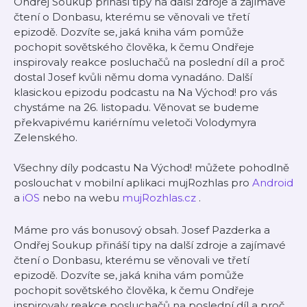
Ondřej Soukup přináší tipy na další zdroje a zajímavé
čtení o Donbasu, kterému se věnovali ve třetí
epizodě. Dozvíte se, jaká kniha vám pomůže
pochopit sovětského člověka, k čemu Ondřeje
inspirovaly reakce posluchačů na poslední díl a proč
dostal Josef kvůli němu doma vynadáno. Další
klasickou epizodu podcastu na Na Východ! pro vás
chystáme na 26. listopadu. Věnovat se budeme
překvapivému kariérnímu veletoči Volodymyra
Zelenského.
Všechny díly podcastu Na Východ! můžete pohodlně
poslouchat v mobilní aplikaci mujRozhlas pro
Android
a
iOS
nebo na webu
mujRozhlas.cz
.
Máme pro vás bonusový obsah. Josef Pazderka a
Ondřej Soukup přináší tipy na další zdroje a zajímavé
čtení o Donbasu, kterému se věnovali ve třetí
epizodě. Dozvíte se, jaká kniha vám pomůže
pochopit sovětského člověka, k čemu Ondřeje
inspirovaly reakce posluchačů na poslední díl a proč