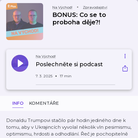
Na Východ!
Zpravodajství
BONUS: Co se to
proboha děje?!
Na Východ!
Poslechněte si podcast
7. 3. 2025
17 min
INFO
KOMENTÁŘE
Donaldu Trumpovi stačilo pár hodin jediného dne k
tomu, aby v Ukrajincích vyvolal několik vln pesimismu,
optimismu, hrdosti a odhodlání. Řeč je pochopitelně