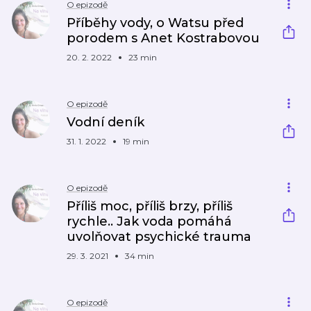
O epizodě
Příběhy vody, o Watsu před
porodem s Anet Kostrabovou
20. 2. 2022
23 min
O epizodě
Vodní deník
31. 1. 2022
19 min
O epizodě
Příliš moc, příliš brzy, příliš
rychle.. Jak voda pomáhá
uvolňovat psychické trauma
29. 3. 2021
34 min
O epizodě