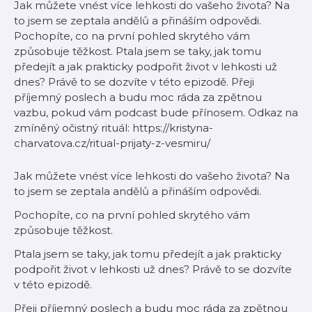
Jak můžete vnést více lehkosti do vašeho života? Na
to jsem se zeptala andělů a přináším odpovědi.
Pochopíte, co na první pohled skrytého vám
způsobuje těžkost. Ptala jsem se taky, jak tomu
předejít a jak prakticky podpořit život v lehkosti už
dnes? Právě to se dozvíte v této epizodě. Přeji
příjemný poslech a budu moc ráda za zpětnou
vazbu, pokud vám podcast bude přínosem. Odkaz na
zmíněný očistný rituál: https://kristyna-
charvatova.cz/ritual-prijaty-z-vesmiru/
Jak můžete vnést více lehkosti do vašeho života? Na
to jsem se zeptala andělů a přináším odpovědi.
Pochopíte, co na první pohled skrytého vám
způsobuje těžkost.
Ptala jsem se taky, jak tomu předejít a jak prakticky
podpořit život v lehkosti už dnes? Právě to se dozvíte
v této epizodě.
Přeji příjemný poslech a budu moc ráda za zpětnou