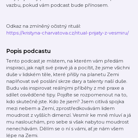
vazbu, pokud vám podcast bude přínosem.
Odkaz na zmíněný očistný rituál:
https://kristyna-charvatova.cz/ritual-prijaty-z-vesmiru/
Popis podcastu
Tento podcast je místem, na kterém vám předám
inspiraci, jak najít své pravé já a pocítit, že jsme všichni
duše v lidském těle, které přišly na planetu Zemi
naplňovat své poslání skrze dary a talenty naší duše.
Budu vás inspirovat reálnými příběhy z mé praxe a
sdílet osvědčené tipy. Pojďte se rozpomenout na to,
kdo skutečně jste. Kdo že jsem? Jsem citlivá spojka
mezi nebem a Zemí, zprostředkovávám lidem
moudrost z vyšších dimenzí. Vesmír ke mně mluví a já
mu naslouchám, pro sebe si však nabytou moudrost
nenechávám. Dělím se o ní s vámi, ať je nám všem
lépe na Zemi.