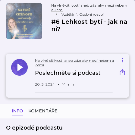
Na vlně citlivosti aneb zázraky mezi nebem
a Zemí
Vzdělání
,
Osobní rozvoj
#6 Lehkost bytí - jak na
ni?
Na vlně citlivosti aneb zázraky mezi nebem a
Zemí
Poslechněte si podcast
20. 3. 2024
14 min
INFO
KOMENTÁŘE
O epizodě podcastu