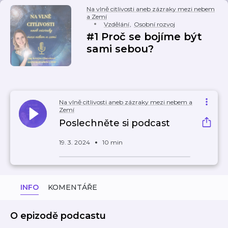
Na vlně citlivosti aneb zázraky mezi nebem
a Zemí
Vzdělání
,
Osobní rozvoj
#1 Proč se bojíme být
sami sebou?
Na vlně citlivosti aneb zázraky mezi nebem a
Zemí
Poslechněte si podcast
19. 3. 2024
10 min
INFO
KOMENTÁŘE
O epizodě podcastu