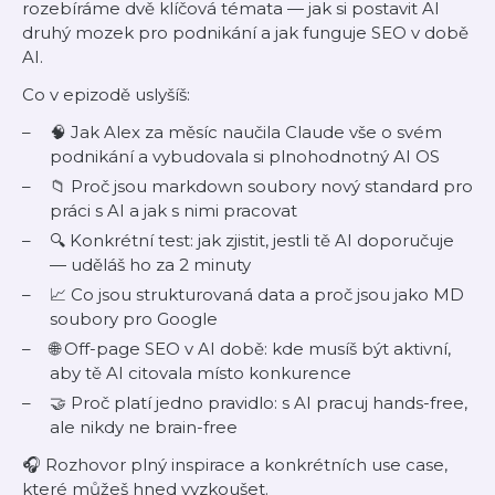
rozebíráme dvě klíčová témata — jak si postavit AI
druhý mozek pro podnikání a jak funguje SEO v době
AI.
Co v epizodě uslyšíš:
🧠 Jak Alex za měsíc naučila Claude vše o svém
podnikání a vybudovala si plnohodnotný AI OS
📁 Proč jsou markdown soubory nový standard pro
práci s AI a jak s nimi pracovat
🔍 Konkrétní test: jak zjistit, jestli tě AI doporučuje
— uděláš ho za 2 minuty
📈 Co jsou strukturovaná data a proč jsou jako MD
soubory pro Google
🌐 Off-page SEO v AI době: kde musíš být aktivní,
aby tě AI citovala místo konkurence
🤝 Proč platí jedno pravidlo: s AI pracuj hands-free,
ale nikdy ne brain-free
🎧 Rozhovor plný inspirace a konkrétních use case,
které můžeš hned vyzkoušet.