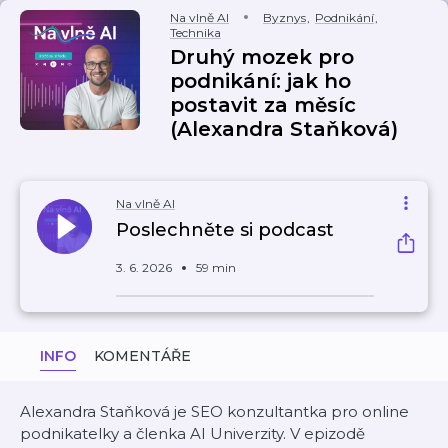
Na vlně AI
Byznys
,
Podnikání
,
Technika
Druhý mozek pro
podnikání: jak ho
postavit za měsíc
(Alexandra Staňková)
Na vlně AI
Poslechněte si podcast
3. 6. 2026
59 min
INFO
KOMENTÁŘE
Alexandra Staňková je SEO konzultantka pro online
podnikatelky a členka AI Univerzity. V epizodě