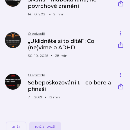
povrchové zranění
14. 10. 2021
21 min
O epizodě
„Uklidněte si to dítě!“: Co
(ne)víme o ADHD
30. 10. 2025
28 min
O epizodě
Sebepoškozování I. - co bere a
přináší
7. 1. 2021
12 min
ZPĚT
NAČÍST DALŠÍ