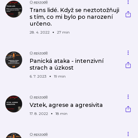
O epizodě
Trans lidé. Když se neztotožňuji
s tím, co mi bylo po narození
určeno.
28. 4. 2022
27 min
O epizodě
Panická ataka - intenzivní
strach a úzkost
6. 7. 2023
19 min
O epizodě
Vztek, agrese a agresivita
17. 8. 2022
18 min
O epizodě