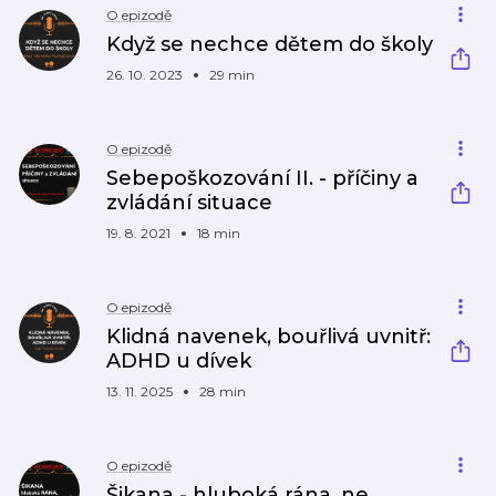
O epizodě
Když se nechce dětem do školy
26. 10. 2023
29 min
O epizodě
Sebepoškozování II. - příčiny a
zvládání situace
19. 8. 2021
18 min
O epizodě
Klidná navenek, bouřlivá uvnitř:
ADHD u dívek
13. 11. 2025
28 min
O epizodě
Šikana - hluboká rána, ne