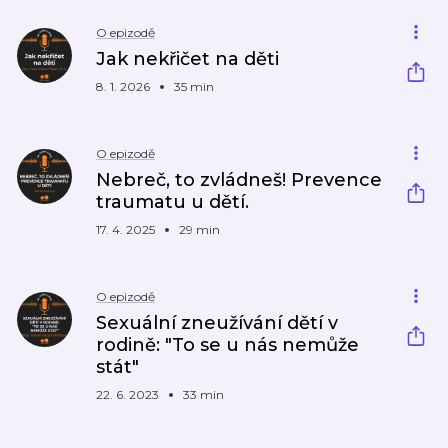
O epizodě
Jak nekřičet na děti
8. 1. 2026
35 min
O epizodě
Nebreč, to zvládneš! Prevence
traumatu u dětí.
17. 4. 2025
29 min
O epizodě
Sexuální zneužívání dětí v
rodině: "To se u nás nemůže
stát"
22. 6. 2023
33 min