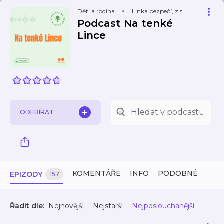
Děti a rodina
Linka bezpečí, z.s.
Podcast Na tenké
Lince
ODEBÍRAT
KOMENTÁŘE
INFO
PODOBNÉ
EPIZODY
157
Řadit dle:
Nejnovější
Nejstarší
Nejposlouchanější