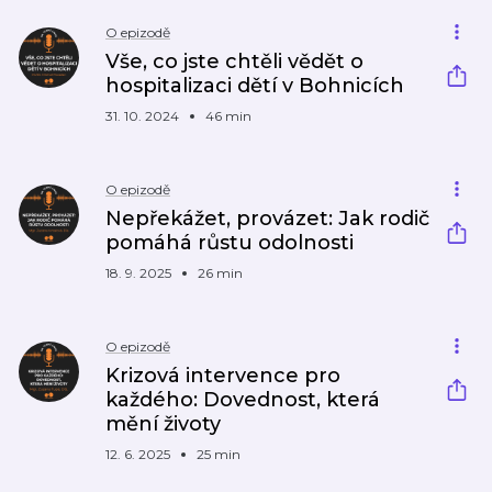
O epizodě
Vše, co jste chtěli vědět o
hospitalizaci dětí v Bohnicích
31. 10. 2024
46 min
O epizodě
Nepřekážet, provázet: Jak rodič
pomáhá růstu odolnosti
18. 9. 2025
26 min
O epizodě
Krizová intervence pro
každého: Dovednost, která
mění životy
12. 6. 2025
25 min