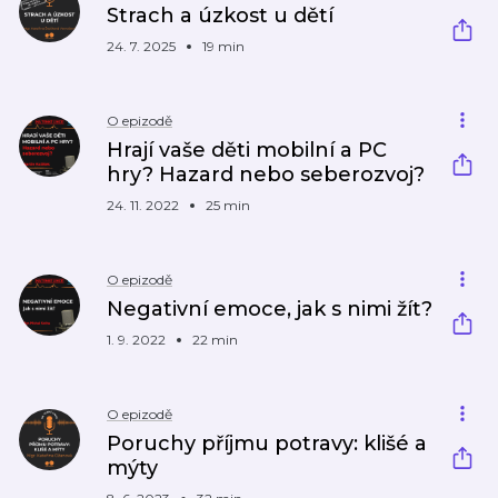
Strach a úzkost u dětí
24. 7. 2025
19 min
O epizodě
Hrají vaše děti mobilní a PC
hry? Hazard nebo seberozvoj?
24. 11. 2022
25 min
O epizodě
Negativní emoce, jak s nimi žít?
1. 9. 2022
22 min
O epizodě
Poruchy příjmu potravy: klišé a
mýty