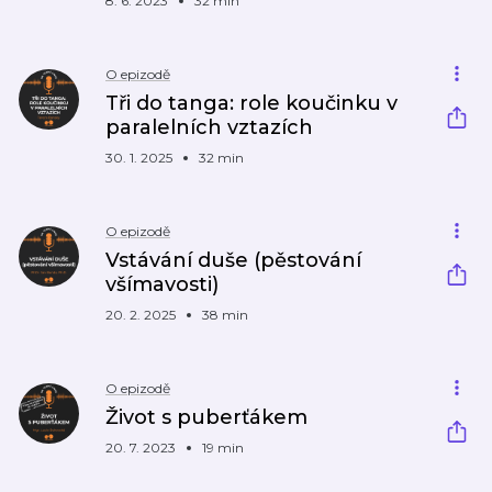
8. 6. 2023
32 min
O epizodě
Tři do tanga: role koučinku v
paralelních vztazích
30. 1. 2025
32 min
O epizodě
Vstávání duše (pěstování
všímavosti)
20. 2. 2025
38 min
O epizodě
Život s puberťákem
20. 7. 2023
19 min