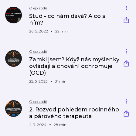
O epizodě
Stud - co nám dává? A co s
ním?
26. 5. 2022
22 min
O epizodě
Zamkl jsem? Když nás myšlenky
ovládají a chování ochromuje
(OCD)
25. 5. 2023
31 min
O epizodě
2. Rozvod pohledem rodinného
a párového terapeuta
4. 7. 2024
28 min