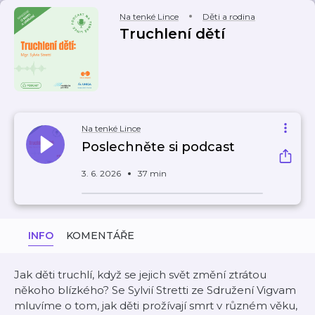
Na tenké Lince
Děti a rodina
Truchlení dětí
Na tenké Lince
Poslechněte si podcast
3. 6. 2026
37 min
INFO
KOMENTÁŘE
Jak děti truchlí, když se jejich svět změní ztrátou
někoho blízkého? Se Sylvií Stretti ze Sdružení Vigvam
mluvíme o tom, jak děti prožívají smrt v různém věku,