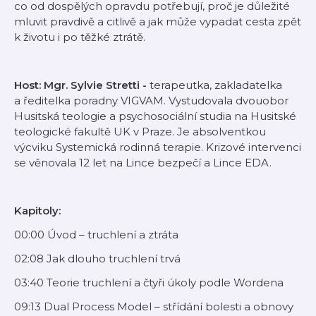
co od dospělých opravdu potřebují, proč je důležité
mluvit pravdivě a citlivě a jak může vypadat cesta zpět
k životu i po těžké ztrátě.
Host: Mgr. Sylvie Stretti -
terapeutka, zakladatelka
a ředitelka poradny VIGVAM. Vystudovala dvouobor
Husitská teologie a psychosociální studia na Husitské
teologické fakultě UK v Praze. Je absolventkou
výcviku Systemická rodinná terapie. Krizové intervenci
se věnovala 12 let na Lince bezpečí a Lince EDA.
Kapitoly:
00:00 Úvod – truchlení a ztráta
02:08 Jak dlouho truchlení trvá
03:40 Teorie truchlení a čtyři úkoly podle Wordena
09:13 Dual Process Model – střídání bolesti a obnovy