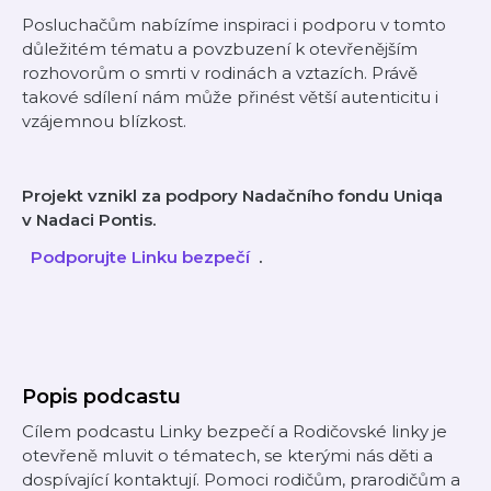
Posluchačům nabízíme inspiraci i podporu v tomto
důležitém tématu a povzbuzení k otevřenějším
rozhovorům o smrti v rodinách a vztazích. Právě
takové sdílení nám může přinést větší autenticitu i
vzájemnou blízkost.
Projekt vznikl za podpory Nadačního fondu Uniqa
v Nadaci Pontis.
⁠⁠⁠⁠⁠⁠⁠⁠⁠⁠⁠⁠⁠⁠⁠⁠⁠⁠⁠⁠⁠⁠⁠⁠⁠⁠⁠⁠⁠⁠⁠⁠⁠⁠⁠
⁠
Podporujte Linku bezpečí
.
Popis podcastu
Cílem podcastu Linky bezpečí a Rodičovské linky je
otevřeně mluvit o tématech, se kterými nás děti a
dospívající kontaktují. Pomoci rodičům, prarodičům a