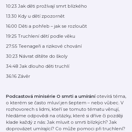
10:23 Jak děti prožívají smrt blízkého
13:30 Kdy u dětí zpozornět
16:00 Děti a pohřeb – jak se rozloučit
19:25 Truchlení dětí podle věku
27:55 Teenageři a rizikové chování
30:23 Návrat dítěte do školy
34:48 Jak dlouho děti truchlí
36:16 Závěr
Podcastová minisérie O smrti a umírání
otevírá téma,
o kterém se často mluví jen šeptem – nebo vůbec. V
rozhovorech s lidmi, kteří se tomuto tématu věnují,
hledáme odpovědi na otázky, které si dříve či později
klade každý z nás: Jak mluvit o smrti blízkých? Jak
doprovázet umírající? Co může pomoci při truchlení?