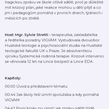
tragickou zprávu ve škole citlivě sdělit, proč je důležité
mít krizový plán, jaké reakce mohou u dětí přijít a co
jim i pedagogům pomáhá v prvních dnech, týdnech i
měsících po ztrátě.
Host: Mgr. Sylvie Stretti -
terapeutka, zakladatelka
a ředitelka poradny VIGVAM. Vystudovala dvouobor
Husitská teologie a psychosociální studia na Husitské
teologické fakultě UK v Praze. Je absolventkou
výcviku Systemická rodinná terapie. Krizové intervenci
se věnovala 12 let na Lince bezpečí a Lince EDA.
Kapitoly:
00:00 Úvod a představení tématu
00:44 Jak školy řeší úmrtí spolužáka a kdy pomáhá
VIGVAM
04:42 První kroky po úmrtí: jak zprávu sdělit třídě