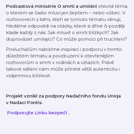
Podcastová minisérie O smrti a umírání
otevírá téma,
o kterém se často mluví jen šeptem – nebo vůbec. V
rozhovorech s lidmi, kteří se tomuto tématu věnují,
hledáme odpovědi na otázky, které si dříve či později
klade každý z nás: Jak mluvit o smrti blízkých? Jak
doprovázet umírající? Co může pomoci při truchlení?
Posluchačům nabízíme inspiraci i podporu v tomto
důležitém tématu a povzbuzení k otevřenějším
rozhovorům o smrti v rodinách a vztazích. Právě
takové sdílení nám může přinést větší autenticitu i
vzájemnou blízkost.
Projekt vznikl za podpory Nadačního fondu Uniqa
v Nadaci Pontis.
⁠⁠⁠⁠⁠⁠⁠⁠⁠⁠⁠⁠⁠⁠⁠⁠⁠⁠⁠⁠⁠⁠⁠⁠⁠⁠⁠⁠⁠⁠⁠⁠⁠⁠⁠
Podporujte Linku bezpečí
.