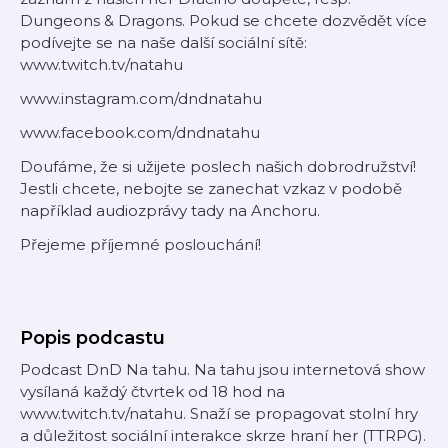
Dungeons & Dragons. Pokud se chcete dozvědět více
podívejte se na naše další sociální sítě:
www.twitch.tv/natahu
www.instagram.com/dndnatahu
www.facebook.com/dndnatahu
Doufáme, že si užijete poslech našich dobrodružství!
Jestli chcete, nebojte se zanechat vzkaz v podobě
například audiozprávy tady na Anchoru.
Přejeme příjemné poslouchání!
Popis podcastu
Podcast DnD Na tahu. Na tahu jsou internetová show
vysílaná každý čtvrtek od 18 hod na
www.twitch.tv/natahu. Snaží se propagovat stolní hry
a důležitost sociální interakce skrze hraní her (TTRPG).