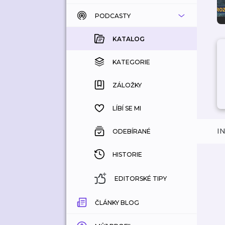
PODCASTY
KATALOG
KOUPENÉ
KATALOG
KATEGORIE
KATEGORIE
ZÁLOŽKY
ZÁLOŽKY
HISTORIE
LÍBÍ SE MI
I
ODEBÍRANÉ
HISTORIE
EDITORSKÉ TIPY
ČLÁNKY BLOG