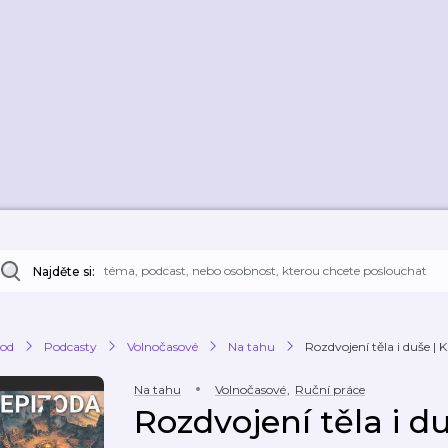
Najděte si:
od
Podcasty
Volnočasové
Na tahu
Rozdvojení těla i duše | 
Na tahu
Volnočasové
,
Ruční práce
Rozdvojení těla i d