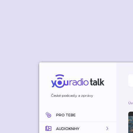
České podcasty a zprávy
Úv
PRO TEBE
AUDIOKNIHY