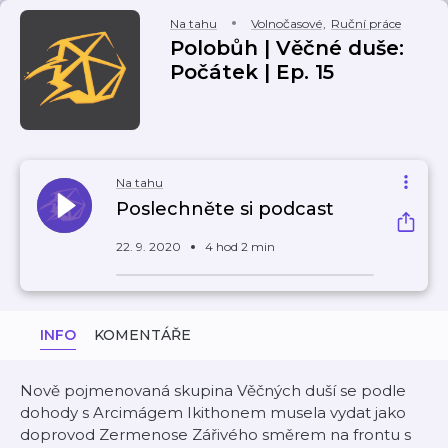
Na tahu
Volnočasové
,
Ruční práce
Polobůh | Věčné duše:
Počátek | Ep. 15
Na tahu
Poslechněte si podcast
22. 9. 2020
4 hod 2 min
INFO
KOMENTÁŘE
Nově pojmenovaná skupina Věčných duší se podle
dohody s Arcimágem Ikithonem musela vydat jako
doprovod Zermenose Zářivého směrem na frontu s