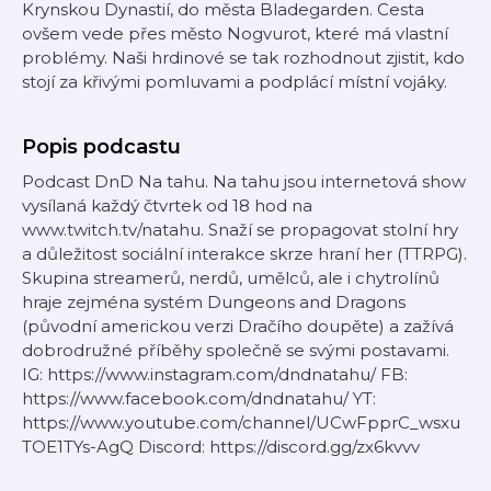
Krynskou Dynastií, do města Bladegarden. Cesta
ovšem vede přes město Nogvurot, které má vlastní
problémy. Naši hrdinové se tak rozhodnout zjistit, kdo
stojí za křivými pomluvami a podplácí místní vojáky.
Popis podcastu
Podcast DnD Na tahu. Na tahu jsou internetová show
vysílaná každý čtvrtek od 18 hod na
www.twitch.tv/natahu. Snaží se propagovat stolní hry
a důležitost sociální interakce skrze hraní her (TTRPG).
Skupina streamerů, nerdů, umělců, ale i chytrolínů
hraje zejména systém Dungeons and Dragons
(původní americkou verzi Dračího doupěte) a zažívá
dobrodružné příběhy společně se svými postavami.
IG: https://www.instagram.com/dndnatahu/ FB:
https://www.facebook.com/dndnatahu/ YT:
https://www.youtube.com/channel/UCwFpprC_wsxu
TOE1TYs-AgQ Discord: https://discord.gg/zx6kvvv