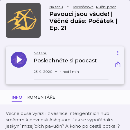
Na tahu
Volnočasové
,
Ruční práce
Pavouci jsou všude! |
Věčné duše: Počátek |
Ep. 21
Na tahu
Poslechněte si podcast
23. 9. 2020
4 hod 1 min
INFO
KOMENTÁŘE
Věčné duše vyrazili z vesnice inteligentních hub
směrem k pevnosti Ashguard. Jak se vypořádali s
jeskyní mizejících pavučin? A koho po cestě potkali?