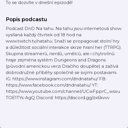
To se dozvíte v dnešní epizodě!
Popis podcastu
Podcast DnD Na tahu. Na tahu jsou internetová show
vysílaná každý čtvrtek od 18 hod na
www.twitch.tv/natahu. Snaží se propagovat stolní hry
a důležitost sociální interakce skrze hraní her (TTRPG).
Skupina streamerů, nerdů, umělců, ale i chytrolínů
hraje zejména systém Dungeons and Dragons
(původní americkou verzi Dračího doupěte) a zažívá
dobrodružné příběhy společně se svými postavami.
IG: https://www.instagram.com/dndnatahu/ FB:
https://www.facebook.com/dndnatahu/ YT:
https://www.youtube.com/channel/UCwFpprC_wsxu
TOE1TYs-AgQ Discord: https://discord.gg/zx6kvvv