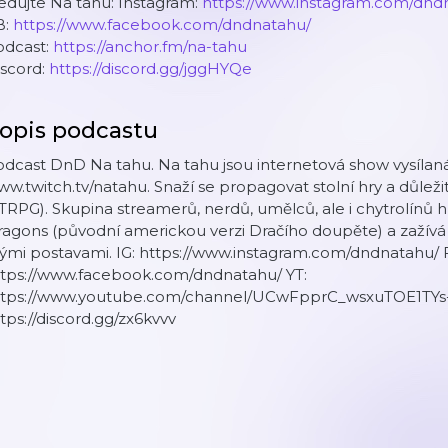
edujte Na tahu: Instagram:
https://www.instagram.com/dnd
B:
https://www.facebook.com/dndnatahu/
odcast:
https://anchor.fm/na-tahu
iscord:
https://discord.gg/jggHYQe
opis podcastu
dcast DnD Na tahu. Na tahu jsou internetová show vysílaná
w.twitch.tv/natahu. Snaží se propagovat stolní hry a důležit
TRPG). Skupina streamerů, nerdů, umělců, ale i chytrolín
ragons (původní americkou verzi Dračího doupěte) a zažív
ými postavami. IG: https://www.instagram.com/dndnatahu/ 
ttps://www.facebook.com/dndnatahu/ YT:
ttps://www.youtube.com/channel/UCwFpprC_wsxuTOE1TYs-
tps://discord.gg/zx6kvvv