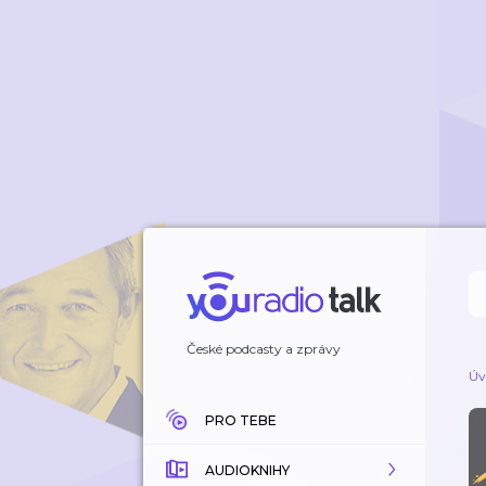
České podcasty a zprávy
Úv
PRO TEBE
AUDIOKNIHY