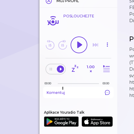
Sl
MŮJ PROFIL
F
P
POSLOUCHEJTE
D
P
Po
ww
(T
1.00
D
×
sv
h
00:00
00:00
h
Komentuj
ht
Aplikace Youradio Talk