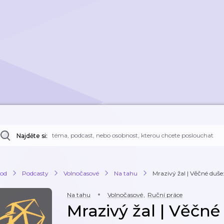
Najděte si:
od
Podcasty
Volnočasové
Na tahu
Mrazivý žal | Věčné duše:
Na tahu
Volnočasové
,
Ruční práce
Mrazivý žal | Věčné