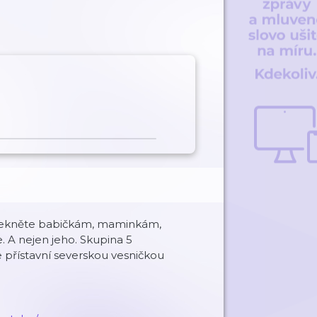
 Řekněte babičkám, maminkám,
e. A nejen jeho. Skupina 5
e přístavní severskou vesničkou