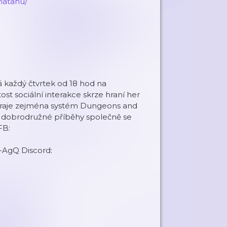
natahu/
 každý čtvrtek od 18 hod na
ost sociální interakce skrze hraní her
ů hraje zejména systém Dungeons and
á dobrodružné příběhy společně se
FB:
AgQ Discord: