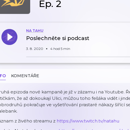
Ep. 2
NA TAHU
Poslechněte si podcast
3. 8. 2020
4 hod 5 min
NFO
KOMENTÁŘE
ruhá epizoda nové kampaně je již v zázamu i na Youtube.
tičkám, že až dokoukají Ulici, můžou toho fešáka vidět i jind
brodruhů pokračuje ve vyšetřování prastaré nákazy šířící s
alebank.
áznam z živého streamu z
https://www.twitch.tv/natahu