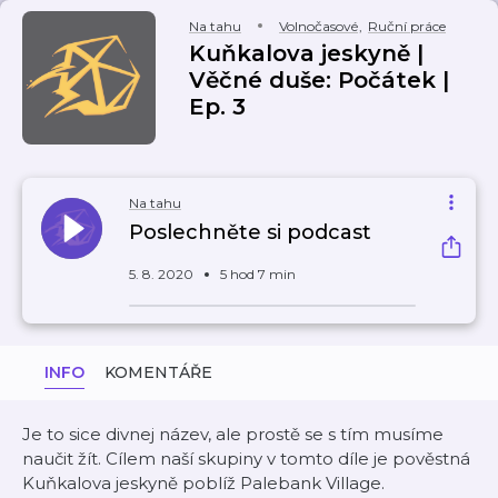
Na tahu
Volnočasové
,
Ruční práce
Kuňkalova jeskyně |
Věčné duše: Počátek |
Ep. 3
Na tahu
Poslechněte si podcast
5. 8. 2020
5 hod 7 min
INFO
KOMENTÁŘE
Je to sice divnej název, ale prostě se s tím musíme
naučit žít. Cílem naší skupiny v tomto díle je pověstná
Kuňkalova jeskyně poblíž Palebank Village.