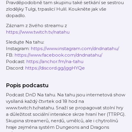
Pravděpodobně tam skupinu také setkání se sestrou
zlodějky Tulgi, trpaslicí Hulil. Koukněte jak vše
dopadlo.
Záznam z živého streamu z
https://www.twitch.tv/natahu
Sledujte Na tahu:
Instagram:
https://www.instagram.com/dndnatahu/
FB:
https://www.facebook.com/dndnatahu/
Podcast:
https://anchor.fm/na-tahu
Discord:
https://discord.gg/jggHYQe
Popis podcastu
Podcast DnD Na tahu. Na tahu jsou internetová show
vysílaná každý čtvrtek od 18 hod na
www.twitch.tv/natahu. Snaží se propagovat stolní hry
a důležitost sociální interakce skrze hraní her (TTRPG).
Skupina streamerů, nerdů, umělců, ale i chytrolínů
hraje zejména systém Dungeons and Dragons