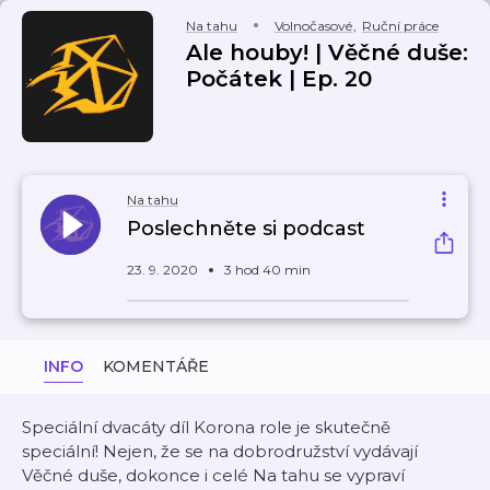
Na tahu
Volnočasové
,
Ruční práce
Ale houby! | Věčné duše:
Počátek | Ep. 20
Na tahu
Poslechněte si podcast
23. 9. 2020
3 hod 40 min
INFO
KOMENTÁŘE
Speciální dvacáty díl Korona role je skutečně
speciální! Nejen, že se na dobrodružství vydávají
Věčné duše, dokonce i celé Na tahu se vypraví