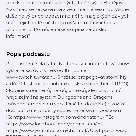
prozkoumat zákoutí krásných jihočeských Budějovic.
Naši hráči se setkávají na živém hraní a vezmou Věčné
duše na výlet do podzemí plného magických oživlých
hub. Jejich celé městečko ovšem má uvnitř cosi
prohnilého. Pomůže naše skupina za příslib
informací?
Popis podcastu
Podcast DnD Na tahu. Na tahu jsou internetová show
vysílaná každý čtvrtek od 18 hod na
www.twitch.tv/natahu. Snaží se propagovat stolní hry
a důležitost sociální interakce skrze hraní her (TTRPG).
Skupina streamerů, nerdů, umělců, ale i chytrolínů
hraje zejména systém Dungeons and Dragons
(původní americkou verzi Dračího doupěte) a zažívá
dobrodružné příběhy společně se svými postavami.
IG: https://www.instagram.com/dndnatahu/ FB:
https://www.facebook.com/dndnatahu/ YT:
https://www.youtube.com/channel/UCwFpprC_wsxu