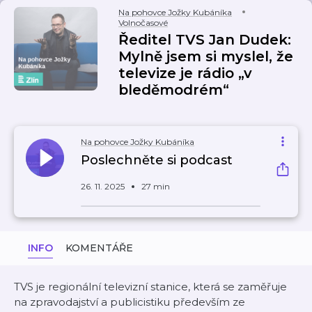
Na pohovce Jožky Kubáníka
Volnočasové
Ředitel TVS Jan Dudek:
Mylně jsem si myslel, že
televize je rádio „v
bleděmodrém“
Na pohovce Jožky Kubáníka
Poslechněte si podcast
26. 11. 2025
27 min
INFO
KOMENTÁŘE
TVS je regionální televizní stanice, která se zaměřuje
na zpravodajství a publicistiku především ze