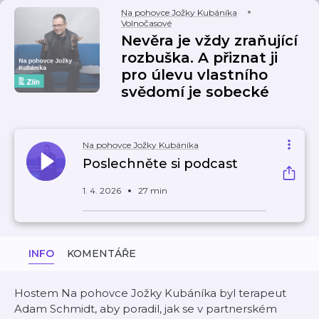
Na pohovce Jožky Kubáníka
Volnočasové
Nevěra je vždy zraňující
rozbuška. A přiznat ji
pro úlevu vlastního
svědomí je sobecké
Na pohovce Jožky Kubáníka
Poslechněte si podcast
1. 4. 2026
27 min
INFO
KOMENTÁŘE
Hostem Na pohovce Jožky Kubáníka byl terapeut
Adam Schmidt, aby poradil, jak se v partnerském