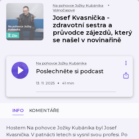
Na pohovce Jožky Kubáníka
Volnočasové
Josef Kvasnička -
zdravotní sestra a
průvodce zájezdů, který
se našel v novinařině
Na pohovce Jožky Kubáníka
Poslechněte si podcast
13. 11. 2025
41 min
INFO
KOMENTÁŘE
Hostem Na pohovce Jožky Kubáníka byl Josef
Kvasnička. V patnácti letech si vysnil svou profesi. Po