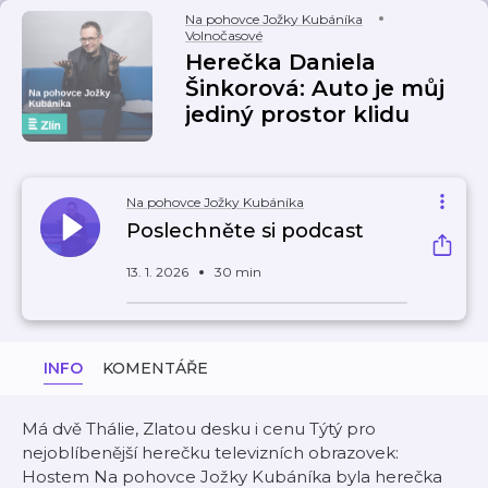
Na pohovce Jožky Kubáníka
Volnočasové
Herečka Daniela
Šinkorová: Auto je můj
jediný prostor klidu
Na pohovce Jožky Kubáníka
Poslechněte si podcast
13. 1. 2026
30 min
INFO
KOMENTÁŘE
Má dvě Thálie, Zlatou desku i cenu Týtý pro
nejoblíbenější herečku televizních obrazovek:
Hostem Na pohovce Jožky Kubáníka byla herečka