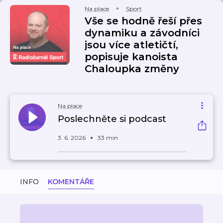
Na place
Sport
Vše se hodně řeší přes
dynamiku a závodníci
jsou více atletičtí,
popisuje kanoista
Chaloupka změny
Na place
Poslechněte si podcast
3. 6. 2026
33 min
INFO
KOMENTÁŘE