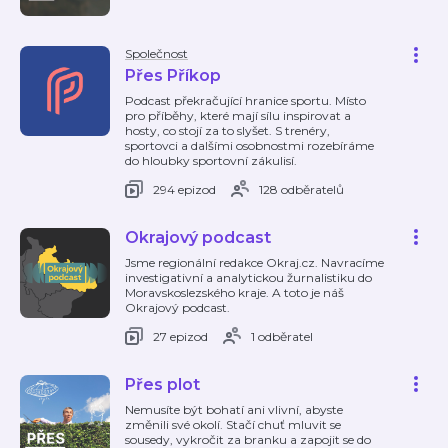
Společnost
Přes Příkop
Podcast překračující hranice sportu. Místo
pro příběhy, které mají sílu inspirovat a
hosty, co stojí za to slyšet. S trenéry,
sportovci a dalšími osobnostmi rozebíráme
do hloubky sportovní zákulisí.
294 epizod
128 odběratelů
Okrajový podcast
Jsme regionální redakce Okraj.cz. Navracíme
investigativní a analytickou žurnalistiku do
Moravskoslezského kraje. A toto je náš
Okrajový podcast.
27 epizod
1 odběratel
Přes plot
Nemusíte být bohatí ani vlivní, abyste
změnili své okolí. Stačí chuť mluvit se
sousedy, vykročit za branku a zapojit se do