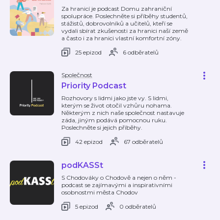
Za hranicí je podcast Domu zahraniční
spolupráce. Poslechněte si příběhy studentů,
stážistů, dobrovolníků a učitelů, kteří se
vydali sbírat zkušenosti za hranici naší země
a často i za hranici vlastní komfortní zóny.
25 epizod
6 odběratelů
Společnost
Priority Podcast
Rozhovory s lidmi jako jste vy. S lidmi,
kterým se život otočil vzhůru nohama.
Některým z nich naše společnost nastavuje
záda, jiným podává pomocnou ruku.
Poslechněte si jejich příběhy.
42 epizod
67 odběratelů
podKASSt
S Chodováky o Chodově a nejen o něm -
podcast se zajímavými a inspirativními
osobnostmi města Chodov
5 epizod
0 odběratelů