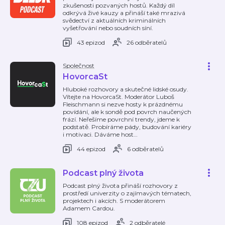
zkušenosti pozvaných hostů. Každý díl
odkrývá živé kauzy a přináší také mrazivá
svědectví z aktuálních kriminálních
vyšetřování nebo soudních síní.
43 epizod
26 odběratelů
Společnost
HovorcaSt
Hluboké rozhovory a skutečné lidské osudy.
Vítejte na HovorcaSt. Moderátor Luboš
Fleischmann si nezve hosty k prázdnému
povídání, ale k sondě pod povrch naučených
frází. Neřešíme povrchní trendy, jdeme k
podstatě. Probíráme pády, budování kariéry
i motivaci. Dáváme host
…
44 epizod
6 odběratelů
Podcast plný života
Podcast plný života přináší rozhovory z
prostředí univerzity o zajímavých tématech,
projektech i akcích. S moderátorem
Adamem Cardou.
108 epizod
2 odběratelé