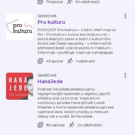
76 epizod
54 odběratelů
Společnost
Pro kulturu
PODCAST Pro kulturu – s lidmi, kteří mají co
říci – Pro kulturu (www.pro-kulturu.cz) –
portál dobrých zpráv a textů z kulturního
života celé České republiky – v informačně
přehlcené době vzácně pozitivní médium –
informuje, vysvětluje, inspiruje a propaguje
43 epizod
1 odběratel
Společnost
HanáJede
Podcast HanáJede představuje ty
nejzajímavější osobnosti z regionu, jejichž
příběhy stojí za to znát. Inspirativní
rozhovory ze srdce Hané přináší Lukáš
Krbeček a mimo osobností představuje také
zajímavé akce, lokální značky a instituce.
Sleduj nás a uvidíš, že HanáJede
…
184 epizod
24 odběratelů