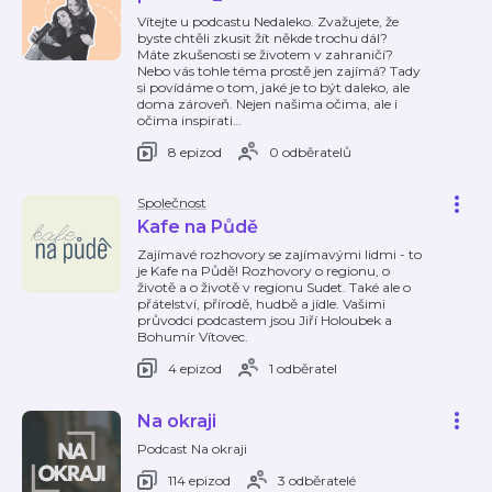
Vítejte u podcastu Nedaleko. Zvažujete, že
byste chtěli zkusit žít někde trochu dál?
Máte zkušenosti se životem v zahraničí?
Nebo vás tohle téma prostě jen zajímá? Tady
si povídáme o tom, jaké je to být daleko, ale
doma zároveň. Nejen našima očima, ale i
očima inspirati
…
8 epizod
0 odběratelů
Společnost
Kafe na Půdě
Zajímavé rozhovory se zajímavými lidmi - to
je Kafe na Půdě! Rozhovory o regionu, o
životě a o životě v regionu Sudet. Také ale o
přátelství, přírodě, hudbě a jídle. Vašimi
průvodci podcastem jsou Jiří Holoubek a
Bohumír Vítovec.
4 epizod
1 odběratel
Na okraji
Podcast Na okraji
114 epizod
3 odběratelé