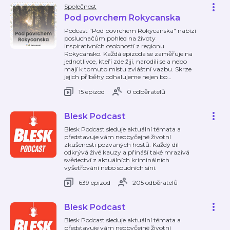
Společnost
Pod povrchem Rokycanska
Podcast "Pod povrchem Rokycanska" nabízí
posluchačům pohled na životy
inspirativních osobností z regionu
Rokycansko. Každá epizoda se zaměřuje na
jednotlivce, kteří zde žijí, narodili se a nebo
mají k tomuto místu zvláštní vazbu. Skrze
jejich příběhy odhalujeme nejen bo
…
15 epizod
0 odběratelů
Blesk Podcast
Blesk Podcast sleduje aktuální témata a
představuje vám neobyčejné životní
zkušenosti pozvaných hostů. Každý díl
odkrývá živé kauzy a přináší také mrazivá
svědectví z aktuálních kriminálních
vyšetřování nebo soudních síní.
639 epizod
205 odběratelů
Blesk Podcast
Blesk Podcast sleduje aktuální témata a
představuje vám neobyčejné životní