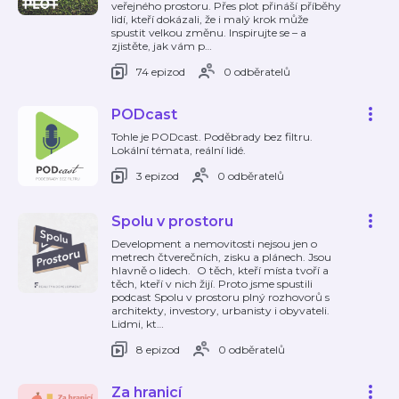
veřejného prostoru. Přes plot přináší příběhy
lidí, kteří dokázali, že i malý krok může
spustit velkou změnu. Inspirujte se – a
zjistěte, jak vám p
…
74 epizod
0 odběratelů
PODcast
Tohle je PODcast. Poděbrady bez filtru.
Lokální témata, reální lidé.
3 epizod
0 odběratelů
Spolu v prostoru
Development a nemovitosti nejsou jen o
metrech čtverečních, zisku a plánech. Jsou
hlavně o lidech. O těch, kteří místa tvoří a
těch, kteří v nich žijí. Proto jsme spustili
podcast Spolu v prostoru plný rozhovorů s
architekty, investory, urbanisty i obyvateli.
Lidmi, kt
…
8 epizod
0 odběratelů
Za hranicí