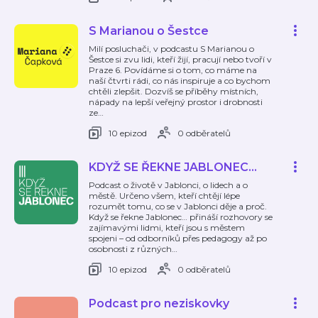
S Marianou o Šestce
Milí posluchači, v podcastu S Marianou o
Šestce si zvu lidi, kteří žijí, pracují nebo tvoří v
Praze 6. Povídáme si o tom, co máme na
naší čtvrti rádi, co nás inspiruje a co bychom
chtěli zlepšit. Dozvíš se příběhy místních,
nápady na lepší veřejný prostor i drobnosti
ze
…
10 epizod
0 odběratelů
KDYŽ SE ŘEKNE JABLONEC...
Podcast o životě v Jablonci, o lidech a o
městě. Určeno všem, kteří chtějí lépe
rozumět tomu, co se v Jablonci děje a proč.
Když se řekne Jablonec… přináší rozhovory se
zajímavými lidmi, kteří jsou s městem
spojeni – od odborníků přes pedagogy až po
osobnosti z různých
…
10 epizod
0 odběratelů
Podcast pro neziskovky