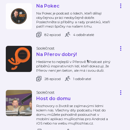
Na Pokec
Na Pokec je podcast o lidech, kteří dělají
obyčejnou práci neobyčejně dobře.
Poslechněte si příběhy a rady praktiků, kteří
patří mezi špičky na našem trhu.
82 epizod
4 odběratelé
Společnost
Na Přerov dobrý!
Hledáme to nejlepší v Přerově.🎙️Podcast plný
příběhů inspirativních lidí, kteří dokazují, že
Přerov není jen beton, ale má i svou duši.
28 epizod
1 odběratel
Společnost
Host do domu
Rozhovory o životě se zajímavými lidmi
kolem nás. Všechny díly podcastu Host do
domu můžete pohodlně poslouchat v
mobilní aplikaci mujRozhlas pro Android a
iOS nebo na webu mujRozhlas.cz.