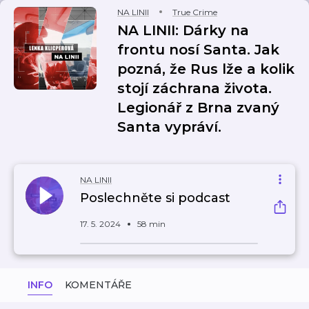
NA LINII
True Crime
NA LINII: Dárky na
frontu nosí Santa. Jak
pozná, že Rus lže a kolik
stojí záchrana života.
Legionář z Brna zvaný
Santa vypráví.
NA LINII
Poslechněte si podcast
17. 5. 2024
58 min
INFO
KOMENTÁŘE