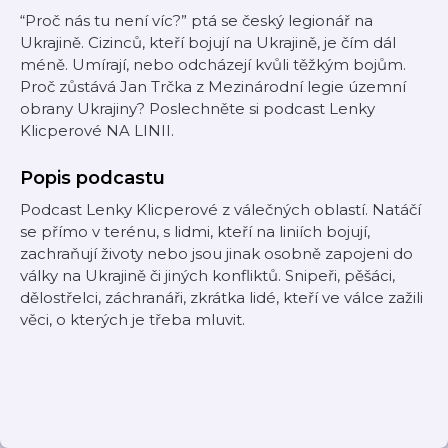
“Proč nás tu není víc?” ptá se český legionář na
Ukrajině. Cizinců, kteří bojují na Ukrajině, je čím dál
méně. Umírají, nebo odcházejí kvůli těžkým bojům.
Proč zůstává Jan Trčka z Mezinárodní legie územní
obrany Ukrajiny? Poslechněte si podcast Lenky
Klicperové NA LINII.
Popis podcastu
Podcast Lenky Klicperové z válečných oblastí. Natáčí
se přímo v terénu, s lidmi, kteří na liniích bojují,
zachraňují životy nebo jsou jinak osobně zapojeni do
války na Ukrajině či jiných konfliktů. Snipeři, pěšáci,
dělostřelci, záchranáři, zkrátka lidé, kteří ve válce zažili
věci, o kterých je třeba mluvit.