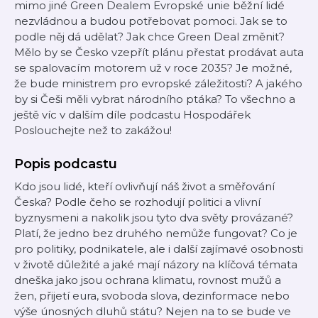
mimo jiné Green Dealem Evropské unie běžní lidé
nezvládnou a budou potřebovat pomoci. Jak se to
podle něj dá udělat? Jak chce Green Deal změnit?
Mělo by se Česko vzepřít plánu přestat prodávat auta
se spalovacím motorem už v roce 2035? Je možné,
že bude ministrem pro evropské záležitosti? A jakého
by si Češi měli vybrat národního ptáka? To všechno a
ještě víc v dalším díle podcastu Hospodářek
Poslouchejte než to zakážou!
Popis podcastu
Kdo jsou lidé, kteří ovlivňují náš život a směřování
Česka? Podle čeho se rozhodují politici a vlivní
byznysmeni a nakolik jsou tyto dva světy provázané?
Platí, že jedno bez druhého nemůže fungovat? Co je
pro politiky, podnikatele, ale i další zajímavé osobnosti
v životě důležité a jaké mají názory na klíčová témata
dneška jako jsou ochrana klimatu, rovnost mužů a
žen, přijetí eura, svoboda slova, dezinformace nebo
výše únosných dluhů státu? Nejen na to se bude ve