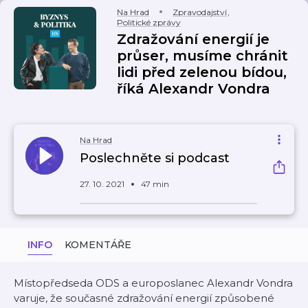
Na Hrad
Zpravodajství
,
Politické zprávy
Zdražování energií je
průser, musíme chránit
lidi před zelenou bídou,
říká Alexandr Vondra
Na Hrad
Poslechněte si podcast
27. 10. 2021
47 min
INFO
KOMENTÁŘE
Místopředseda ODS a europoslanec Alexandr Vondra
varuje, že současné zdražování energií způsobené