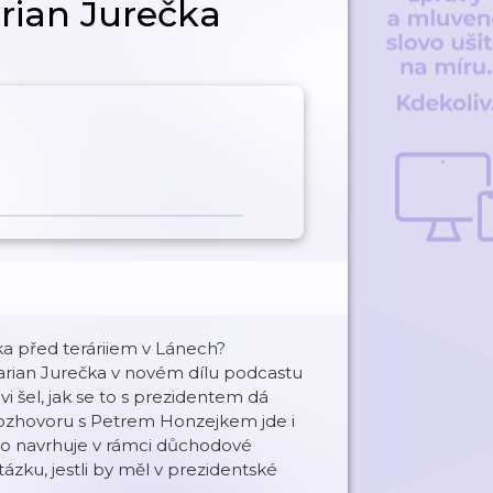
arian Jurečka
lka před teráriiem v Lánech?
Marian Jurečka v novém dílu podcastu
vi šel, jak se to s prezidentem dá
v rozhovoru s Petrem Honzejkem jde i
 co navrhuje v rámci důchodové
tázku, jestli by měl v prezidentské