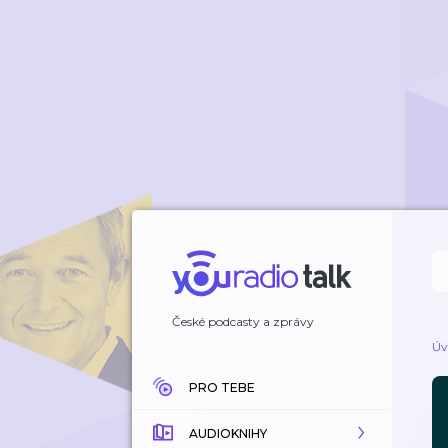
České podcasty a zprávy
Úv
PRO TEBE
AUDIOKNIHY