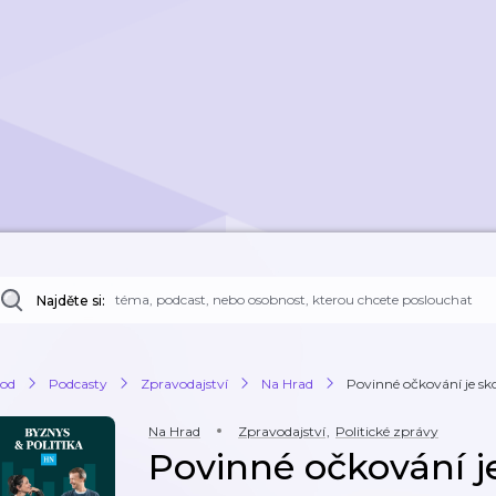
Najděte si:
od
Podcasty
Zpravodajství
Na Hrad
Povinné očkování je skor
Na Hrad
Zpravodajství
,
Politické zprávy
Povinné očkování j