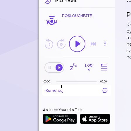
vo
MŮJ PROFIL
P
POSLOUCHEJTE
Kd
by
fu
ná
s
n
1.00
×
00:00
00:00
Komentuj
Aplikace Youradio Talk