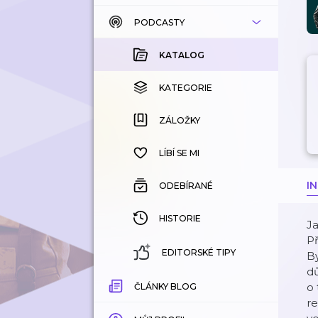
PODCASTY
KATALOG
KOUPENÉ
KATALOG
KATEGORIE
KATEGORIE
ZÁLOŽKY
ZÁLOŽKY
HISTORIE
LÍBÍ SE MI
I
ODEBÍRANÉ
HISTORIE
Ja
Př
EDITORSKÉ TIPY
By
dů
o 
ČLÁNKY BLOG
re