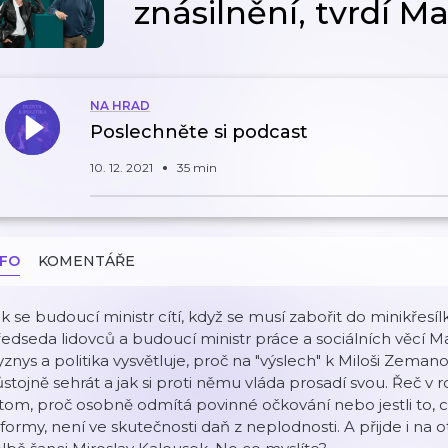
znásilnění, tvrdí M
NA HRAD
Poslechněte si podcast
10. 12. 2021
35 min
NFO
KOMENTÁŘE
k se budoucí ministr cítí, když se musí zabořit do minikřesí
edseda lidovců a budoucí ministr práce a sociálních věcí 
znys a politika vysvětluje, proč na "výslech" k Miloši Zemano
stojně sehrát a jak si proti němu vláda prosadí svou. Řeč 
tom, proč osobně odmítá povinné očkování nebo jestli to,
formy, není ve skutečnosti daň z neplodnosti. A přijde i na o