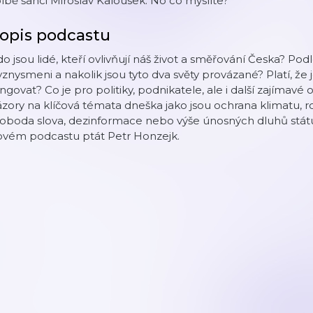
lbě šanci Miroslav Kalousek. No co myslíte?
opis podcastu
o jsou lidé, kteří ovlivňují náš život a směřování Česka? Podle
znysmeni a nakolik jsou tyto dva světy provázané? Platí, 
ngovat? Co je pro politiky, podnikatele, ale i další zajímavé 
zory na klíčová témata dneška jako jsou ochrana klimatu, ro
voboda slova, dezinformace nebo výše únosných dluhů stát
ovém podcastu ptát Petr Honzejk.