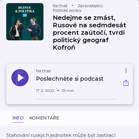
Na Hrad
Zpravodajství
,
Politické zprávy
Nedejme se zmást,
Rusové na sedmdesát
procent zaútočí, tvrdí
politický geograf
Kofroň
Na Hrad
Poslechněte si podcast
17. 2. 2022
35 min
INFO
KOMENTÁŘE
Stahování ruských jednotek může být zastírací