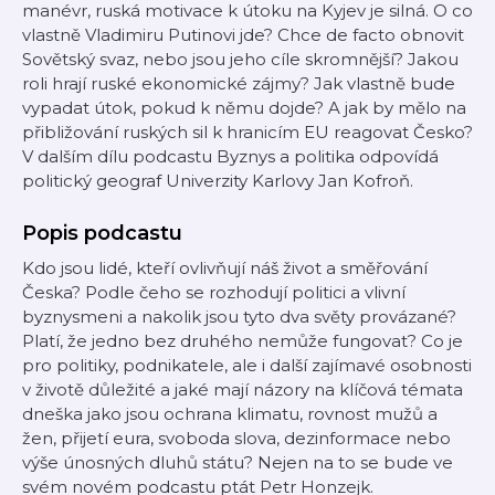
manévr, ruská motivace k útoku na Kyjev je silná. O co
vlastně Vladimiru Putinovi jde? Chce de facto obnovit
Sovětský svaz, nebo jsou jeho cíle skromnější? Jakou
roli hrají ruské ekonomické zájmy? Jak vlastně bude
vypadat útok, pokud k němu dojde? A jak by mělo na
přibližování ruských sil k hranicím EU reagovat Česko?
V dalším dílu podcastu Byznys a politika odpovídá
politický geograf Univerzity Karlovy Jan Kofroň.
Popis podcastu
Kdo jsou lidé, kteří ovlivňují náš život a směřování
Česka? Podle čeho se rozhodují politici a vlivní
byznysmeni a nakolik jsou tyto dva světy provázané?
Platí, že jedno bez druhého nemůže fungovat? Co je
pro politiky, podnikatele, ale i další zajímavé osobnosti
v životě důležité a jaké mají názory na klíčová témata
dneška jako jsou ochrana klimatu, rovnost mužů a
žen, přijetí eura, svoboda slova, dezinformace nebo
výše únosných dluhů státu? Nejen na to se bude ve
svém novém podcastu ptát Petr Honzejk.