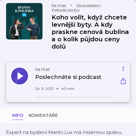
Na Hrad
Zpravodajství
,
Politické zprávy
Koho volit, když chcete
levnější byty. A kdy
praskne cenová bublina
a o kolik půjdou ceny
dolů
Na Hrad
Poslechněte si podcast
24. 9. 2021
40 min
INFO
KOMENTÁŘE
Expert na bydlení Martin Lux má mizernou zprávu.