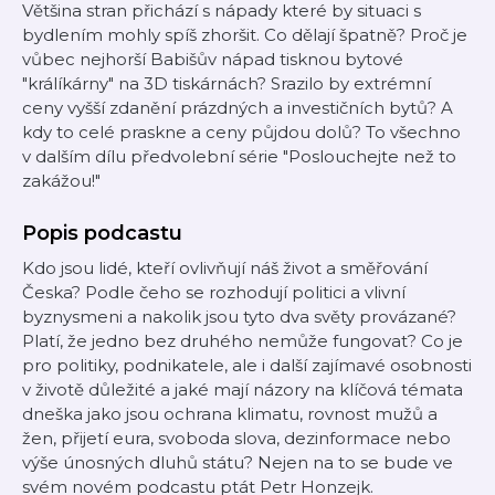
Většina stran přichází s nápady které by situaci s
bydlením mohly spíš zhoršit. Co dělají špatně? Proč je
vůbec nejhorší Babišův nápad tisknou bytové
"králíkárny" na 3D tiskárnách? Srazilo by extrémní
ceny vyšší zdanění prázdných a investičních bytů? A
kdy to celé praskne a ceny půjdou dolů? To všechno
v dalším dílu předvolební série "Poslouchejte než to
zakážou!"
Popis podcastu
Kdo jsou lidé, kteří ovlivňují náš život a směřování
Česka? Podle čeho se rozhodují politici a vlivní
byznysmeni a nakolik jsou tyto dva světy provázané?
Platí, že jedno bez druhého nemůže fungovat? Co je
pro politiky, podnikatele, ale i další zajímavé osobnosti
v životě důležité a jaké mají názory na klíčová témata
dneška jako jsou ochrana klimatu, rovnost mužů a
žen, přijetí eura, svoboda slova, dezinformace nebo
výše únosných dluhů státu? Nejen na to se bude ve
svém novém podcastu ptát Petr Honzejk.