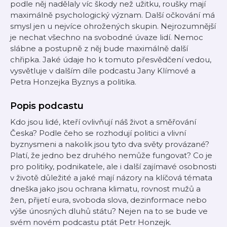
podle něj nadělaly víc škody než užitku, roušky mají
maximálně psychologický význam. Další očkování má
smysl jen u nejvíce ohrožených skupin. Nejrozumnější
je nechat všechno na svobodné úvaze lidí. Nemoc
slábne a postupně z něj bude maximálně další
chřipka. Jaké údaje ho k tomuto přesvědčení vedou,
vysvětluje v dalším díle podcastu Jany Klímové a
Petra Honzejka Byznys a politika.
Popis podcastu
Kdo jsou lidé, kteří ovlivňují náš život a směřování
Česka? Podle čeho se rozhodují politici a vlivní
byznysmeni a nakolik jsou tyto dva světy provázané?
Platí, že jedno bez druhého nemůže fungovat? Co je
pro politiky, podnikatele, ale i další zajímavé osobnosti
v životě důležité a jaké mají názory na klíčová témata
dneška jako jsou ochrana klimatu, rovnost mužů a
žen, přijetí eura, svoboda slova, dezinformace nebo
výše únosných dluhů státu? Nejen na to se bude ve
svém novém podcastu ptát Petr Honzejk.