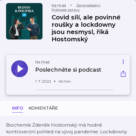
Na Hrad
Zpravodajství
,
Politické zprávy
Covid sílí, ale povinné
roušky a lockdowny
jsou nesmysl, říká
Hostomský
Na Hrad
Poslechněte si podcast
1. 7. 2022
45 min
INFO
KOMENTÁŘE
Biochemik Zdeněk Hostomský má hodně
kontroverzní pohled na vývoj pandemie. Lockdowny