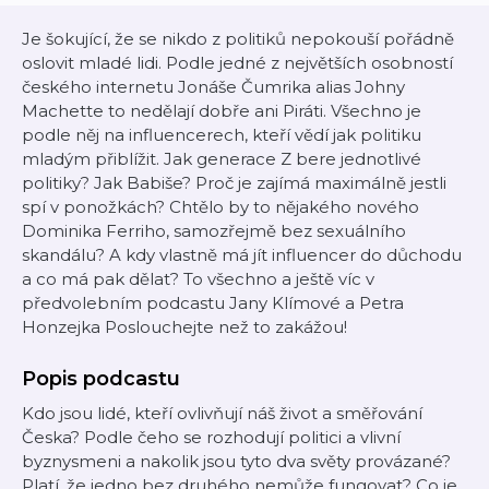
Je šokující, že se nikdo z politiků nepokouší pořádně
oslovit mladé lidi. Podle jedné z největších osobností
českého internetu Jonáše Čumrika alias Johny
Machette to nedělají dobře ani Piráti. Všechno je
podle něj na influencerech, kteří vědí jak politiku
mladým přiblížit. Jak generace Z bere jednotlivé
politiky? Jak Babiše? Proč je zajímá maximálně jestli
spí v ponožkách? Chtělo by to nějakého nového
Dominika Ferriho, samozřejmě bez sexuálního
skandálu? A kdy vlastně má jít influencer do důchodu
a co má pak dělat? To všechno a ještě víc v
předvolebním podcastu Jany Klímové a Petra
Honzejka Poslouchejte než to zakážou!
Popis podcastu
Kdo jsou lidé, kteří ovlivňují náš život a směřování
Česka? Podle čeho se rozhodují politici a vlivní
byznysmeni a nakolik jsou tyto dva světy provázané?
Platí, že jedno bez druhého nemůže fungovat? Co je