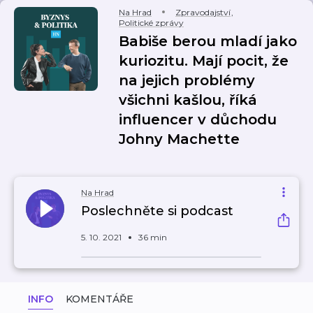
Na Hrad
Zpravodajství
,
Politické zprávy
Babiše berou mladí jako
kuriozitu. Mají pocit, že
na jejich problémy
všichni kašlou, říká
influencer v důchodu
Johny Machette
Na Hrad
Poslechněte si podcast
5. 10. 2021
36 min
INFO
KOMENTÁŘE