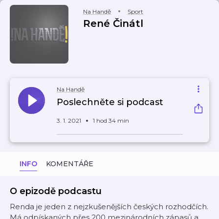
Na Handě
Sport
René Činátl
Na Handě
Poslechněte si podcast
3. 1. 2021
1 hod 34 min
INFO
KOMENTÁŘE
O epizodě podcastu
Renda je jeden z nejzkušenějších českých rozhodčích.
Má odpískaných přes 200 mezinárodních zápasů a