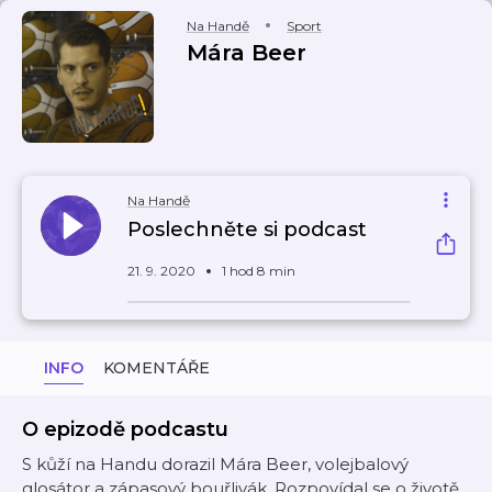
Na Handě
Sport
Mára Beer
Na Handě
Poslechněte si podcast
21. 9. 2020
1 hod 8 min
INFO
KOMENTÁŘE
O epizodě podcastu
S kůží na Handu dorazil Mára Beer, volejbalový
glosátor a zápasový bouřlivák. Rozpovídal se o životě