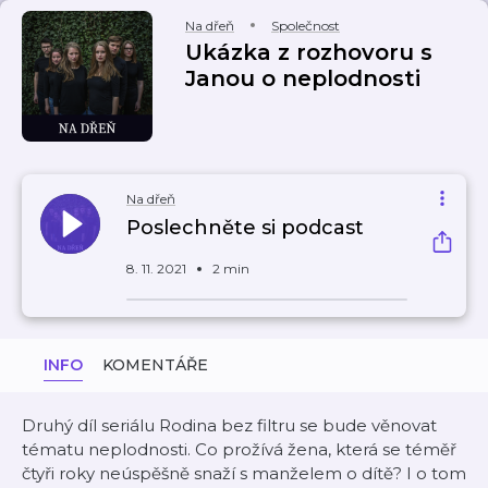
Na dřeň
Společnost
Ukázka z rozhovoru s
Janou o neplodnosti
Na dřeň
Poslechněte si podcast
8. 11. 2021
2 min
INFO
KOMENTÁŘE
Druhý díl seriálu Rodina bez filtru se bude věnovat
tématu neplodnosti. Co prožívá žena, která se téměř
čtyři roky neúspěšně snaží s manželem o dítě? I o tom