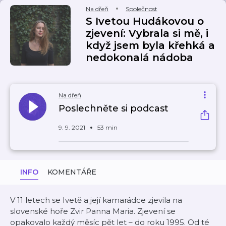
Na dřeň
Společnost
S Ivetou Hudákovou o
zjevení: Vybrala si mě, i
když jsem byla křehká a
nedokonalá nádoba
Na dřeň
Poslechněte si podcast
9. 9. 2021
53 min
INFO
KOMENTÁŘE
V 11 letech se Ivetě a její kamarádce zjevila na
slovenské hoře Zvir Panna Maria. Zjevení se
opakovalo každý měsíc pět let – do roku 1995. Od té