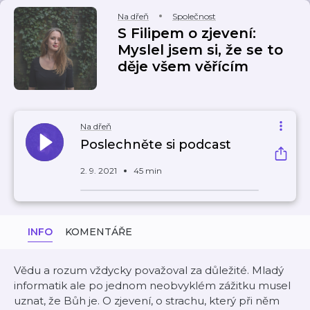
Na dřeň
Společnost
S Filipem o zjevení:
Myslel jsem si, že se to
děje všem věřícím
Na dřeň
Poslechněte si podcast
2. 9. 2021
45 min
INFO
KOMENTÁŘE
Vědu a rozum vždycky považoval za důležité. Mladý
informatik ale po jednom neobvyklém zážitku musel
uznat, že Bůh je. O zjevení, o strachu, který při něm