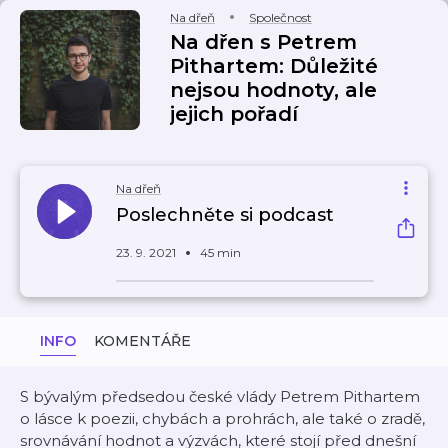
Na dřeň
Společnost
Na dřen s Petrem
Pithartem: Důležité
nejsou hodnoty, ale
jejich pořadí
Na dřeň
Poslechněte si podcast
23. 9. 2021
45 min
INFO
KOMENTÁŘE
S bývalým předsedou české vlády Petrem Pithartem
o lásce k poezii, chybách a prohrách, ale také o zradě,
srovnávání hodnot a výzvách, které stojí před dnešní