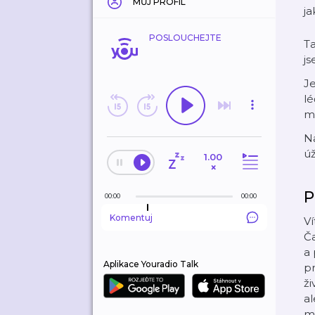
MŮJ PROFIL
ja
POSLOUCHEJTE
Ta
js
J
lé
m
Na
úž
1.00
×
P
00:00
00:00
Komentuj
Ví
Ča
a 
Aplikace Youradio Talk
pr
ži
al
mů