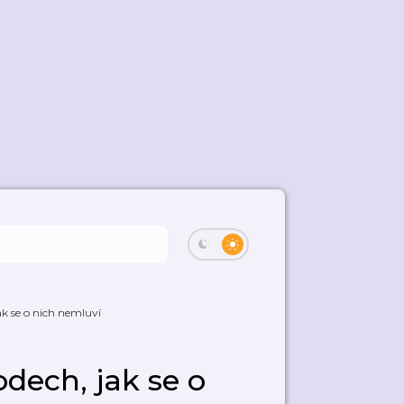
k se o nich nemluví
dech, jak se o