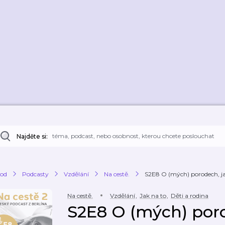
Najděte si:
od
Podcasty
Vzdělání
Na cestě.
S2E8 O (mých) porodech, ja
Na cestě.
Vzdělání
,
Jak na to
,
Děti a rodina
S2E8 O (mých) poro