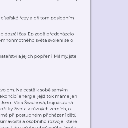
i císařské řezy a při tom posledním
e dozrál čas. Epizodě předcházelo
d jemnohmotného světa svolení se o
ateřství a jejich popření. Mámy, jste
rozvojem. Na cestě k sobě samým.
nekončící energie, jejíž tok máme jen
! Jsem Věra Švachová, trojnásobná
rožitky života v různých zemích, o
amé při postupném přicházení dětí,
šímavosti) a osobního rozvoje, které
ikovat do vašeho obyčejného života.