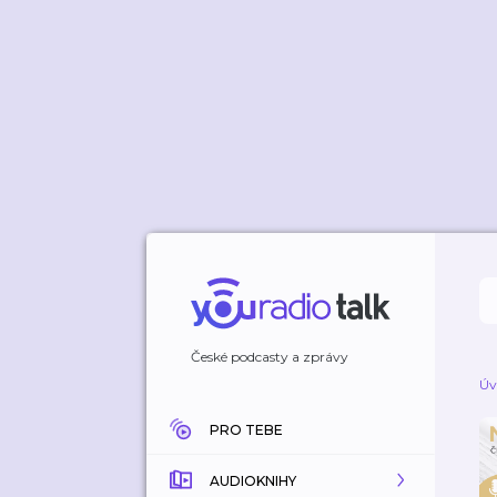
České podcasty a zprávy
Úv
PRO TEBE
AUDIOKNIHY