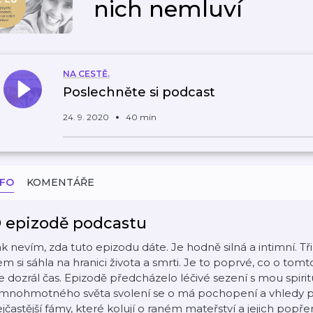
nich nemluví
NA CESTĚ.
Poslechněte si podcast
24. 9. 2020
40 min
NFO
KOMENTÁŘE
 epizodě podcastu
k nevím, zda tuto epizodu dáte. Je hodně silná a intimní. Tř
em si sáhla na hranici života a smrti. Je to poprvé, co o 
e dozrál čas. Epizodě předcházelo léčivé sezení s mou spiri
emnohmotného světa svolení se o má pochopení a vhledy po
jčastější fámy, které kolují o raném mateřství a jejich popřen