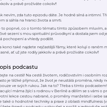
kkoliv a právě prožíváte cokoliv!!
k nevím, zda tuto epizodu dáte. Je hodně silná a intimní. Tř
em si sáhla na hranici života a smrti.
e to poprvé, co o tomto tématu tímto způsobem mluvím, al
čivé sezení s mou spirituální průvodkyní a dostala jsem o
á pochopení a vhledy podělit.
 konci také najdete nejčastější fámy, které kolují o raném m
asné, ať už jste rodily jakkoliv a právě prožíváte cokoliv!!
opis podcastu
tejte na cestě! Na cestě životem, rodičovstvím i osobním 
sto je těžké přijmout, že život je neustálá proměna, nikdy 
pouze ve svých rukou. Jak na to? Třeba s tímto podcastem
acující máma žijící s rodinou v Berlíně a dělím se s vámi o p
votní lekce cestou nabrané, o proměny manželství i sebe s
e také o hodnotné techniky a praxe z oblasti mindfulness (v
žete ihned v podcastu vyzkoušet a prožít a jednoduše apl