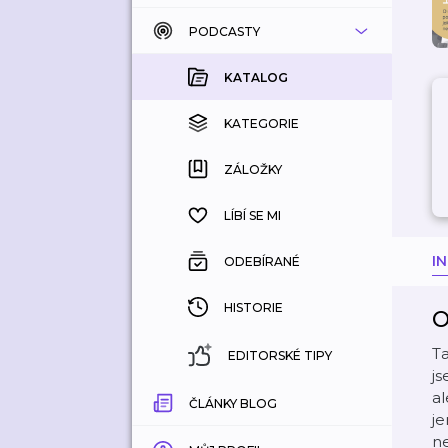
PODCASTY
KATALOG
KOUPENÉ
KATALOG
KATEGORIE
KATEGORIE
ZÁLOŽKY
ZÁLOŽKY
HISTORIE
LÍBÍ SE MI
I
ODEBÍRANÉ
HISTORIE
O
Ta
EDITORSKÉ TIPY
js
al
ČLÁNKY BLOG
j
ne