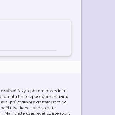
i císařské řezy a při tom posledním
tomto tématu tímto způsobem mluvím,
tuální průvodkyní a dostala jsem od
dělit. Na konci také najdete
í. Mámy, jste úžasné, ať už jste rodily