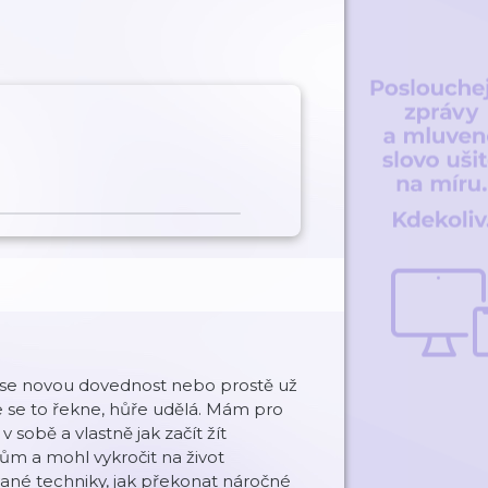
čit se novou dovednost nebo prostě už
ce se to řekne, hůře udělá. Mám pro
 v sobě a vlastně jak začít žít
m a mohl vykročit na život
né techniky, jak překonat náročné