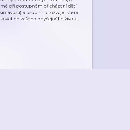
amé při postupném přicházení dětí,
šímavosti) a osobního rozvoje, které
ikovat do vašeho obyčejného života.
ky
Přidat podcast
RSS