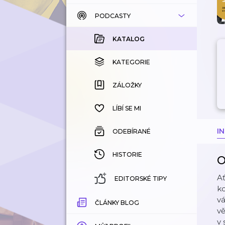
PODCASTY
KATALOG
KOUPENÉ
KATALOG
KATEGORIE
KATEGORIE
ZÁLOŽKY
ZÁLOŽKY
HISTORIE
LÍBÍ SE MI
I
ODEBÍRANÉ
HISTORIE
O
Ať
EDITORSKÉ TIPY
ko
vá
ČLÁNKY BLOG
vě
v