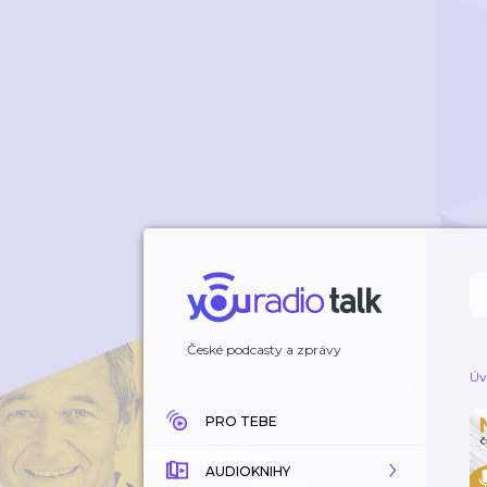
České podcasty a zprávy
Úv
PRO TEBE
AUDIOKNIHY