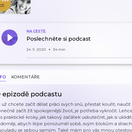
NA CESTĚ.
Poslechněte si podcast
24. 9. 2020
34 min
NFO
KOMENTÁŘE
 epizodě podcastu
 už chcete začít dělat práci svých snů, přestat kouřit, nau
nečně začít žít spokojenější život, je potřeba vykročit. Leh
s praktické kroky, jak takový začátek uskutečnit, jak si uklidit
doměji, abych lépe porozuměl sobě, svým blokům a strachů
 souladu se sebou samým. Také mám pro vás mnou otestova