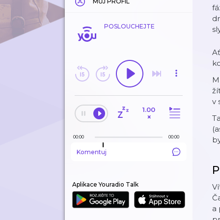
MŮJ PROFIL
fá
dr
POSLOUCHEJTE
sl
Ať
ko
Má
ží
v
1.00
×
Ta
(a
00:00
00:00
by
Komentuj
P
Aplikace Youradio Talk
Ví
Ča
a 
pr