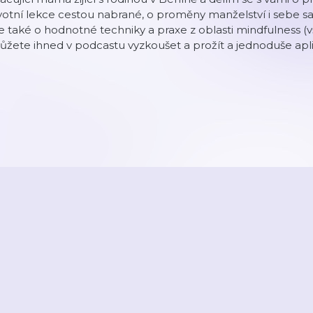
votní lekce cestou nabrané, o proměny manželství i sebe s
e také o hodnotné techniky a praxe z oblasti mindfulness (v
žete ihned v podcastu vyzkoušet a prožít a jednoduše apl
2026
Active Radio a.s.
Reklama
O aplikaci
Youradio Music
Podmín
áte již účet? Přihlaste se.
Kontakty a zpětná vazba
Nastavení soukromí