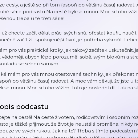
ze cesty, a ještě se při tom (aspoň po většinu času) radovat.
uhé série podcastu Na cestě byli se mnou. Moc si toho vážím
yšenou třeba u té třetí série!
 už chcete začít dělat práci svých snů, přestat kouřit, nau
nečně začít žít spokojenější život, je potřeba vykročit. Lehc
m pro vás praktické kroky, jak takový začátek uskutečnit, jak 
t vědoměji, abych lépe porozuměl sobě, svým blokům a stra
 souladu se sebou samým.
ké mám pro vás mnou otestované techniky, jak překonat nár
spoň po většinu času) radovat. A moc vám děkuji, že jste u 
li se mnou. Moc si toho vážím. Toto je poslední díl. Tak na sl
opis podcastu
tejte na cestě! Na cestě životem, rodičovstvím i osobním 
sto je těžké přijmout, že život je neustálá proměna, nikdy 
pouze ve svých rukou. Jak na to? Třeba s tímto podcastem
acující máma žijící s rodinou v Berlíně a dělím se s vámi o p