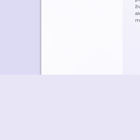
ži
al
mů
©
M