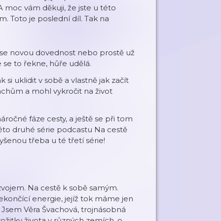
 A moc vám děkuji, že jste u této
. Toto je poslední díl. Tak na
čit se novou dovednost nebo prostě už
e se to řekne, hůře udělá.
si uklidit v sobě a vlastně jak začít
chům a mohl vykročit na život
očné fáze cesty, a ještě se při tom
této druhé série podcastu Na cestě
yšenou třeba u té třetí série!
rozvojem. Na cestě k sobě samým.
nekončící energie, jejíž tok máme jen
! Jsem Věra Švachová, trojnásobná
rožitky života v různých zemích, o