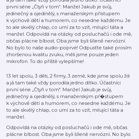
první série „Čtyři v tom“. Manžel Jakub je svůj,
jedinečný a ojedinělý, s manažerským přístupem
k výchově dětí a humorem, co nesedne každému. Je
to ale skvělý chlap, co umí za to vzít, milující táta a
manžel. Odpovídá na otázky od posluchačů i ode mě,
občas plácne blbost. Oba jsme byli šíleně nervózní.
No bylo to naše audio-poprvé! Odpusťte také prosím
zhoršenou kvalitu zvuku, měli jsme pouze jeden
mikrofon. To do příště vylepšíme!
13 let spolu, 3 děti, 2 firmy, 3 země, kde jsme spolu žili
a já tam také vždy porodila jedno dítko. Účastníci
první série „Čtyři v tom". Manžel Jakub je svůj,
jedinečný a ojedinělý, s manažerským př�stupem
k výchově dětí a humorem, co nesedne každému. Je
to ale skvělý chlap, co umí za to vzít, milující táta a
manžel.
Odpovídá na otázky od posluchačů i ode mě, občas
plácne blbost. Oba jsme byli šíleně nervózní. No bylo