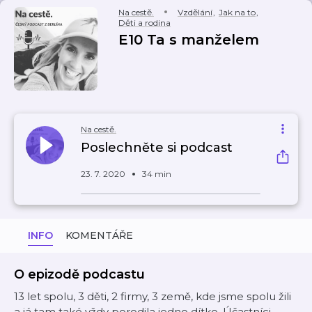
Na cestě.
Vzdělání
,
Jak na to
,
Děti a rodina
E10 Ta s manželem
Na cestě.
Poslechněte si podcast
23. 7. 2020
34 min
INFO
KOMENTÁŘE
O epizodě podcastu
13 let spolu, 3 děti, 2 firmy, 3 země, kde jsme spolu žili
a já tam také vždy porodila jedno dítko. Účastníci