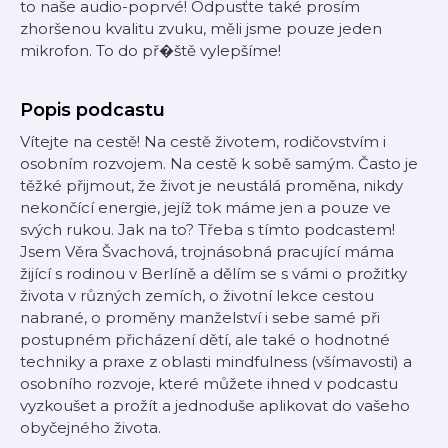
to naše audio-poprvé! Odpusťte také prosím
zhoršenou kvalitu zvuku, měli jsme pouze jeden
mikrofon. To do př�ště vylepšíme!
Popis podcastu
Vítejte na cestě! Na cestě životem, rodičovstvím i
osobním rozvojem. Na cestě k sobě samým. Často je
těžké přijmout, že život je neustálá proměna, nikdy
nekončící energie, jejíž tok máme jen a pouze ve
svých rukou. Jak na to? Třeba s tímto podcastem!
Jsem Věra Švachová, trojnásobná pracující máma
žijící s rodinou v Berlíně a dělím se s vámi o prožitky
života v různých zemích, o životní lekce cestou
nabrané, o proměny manželství i sebe samé při
postupném přicházení dětí, ale také o hodnotné
techniky a praxe z oblasti mindfulness (všímavosti) a
osobního rozvoje, které můžete ihned v podcastu
vyzkoušet a prožít a jednoduše aplikovat do vašeho
obyčejného života.