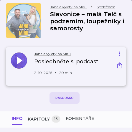
Jana a výlety na Míru
Společnost
Slavonice – malá Telč s
podzemím, loupežníky i
samorosty
Jana a výlety na Míru
Poslechněte si podcast
2. 10. 2025
20 min
RAKOUSKO
INFO
KOMENTÁŘE
KAPITOLY
13