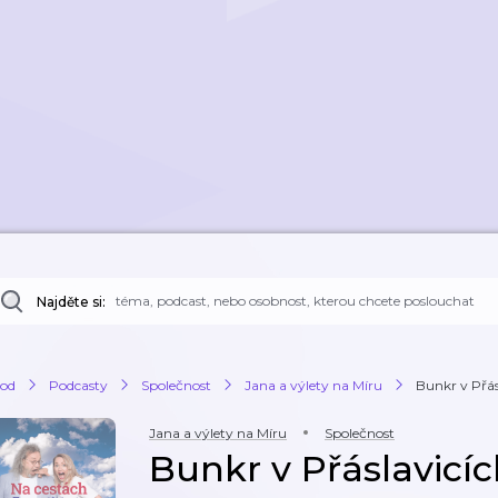
Najděte si:
od
Podcasty
Společnost
Jana a výlety na Míru
Bunkr v Přás
Jana a výlety na Míru
Společnost
Bunkr v Přáslavicí