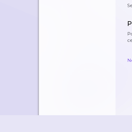
S
P
Po
ce
N