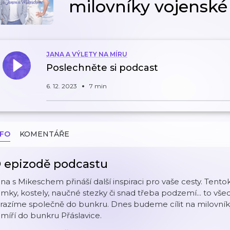
milovníky vojenské 
JANA A VÝLETY NA MÍRU
Poslechněte si podcast
6. 12. 2023
7 min
NFO
KOMENTÁŘE
 epizodě podcastu
na s Mikeschem přináší další inspiraci pro vaše cesty. Tent
mky, kostely, naučné stezky či snad třeba podzemí... to vše
razíme společně do bunkru. Dnes budeme cílit na milovníky
míří do bunkru Přáslavice.