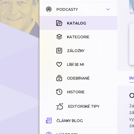
PODCASTY
KATALOG
KOUPENÉ
KATALOG
KATEGORIE
KATEGORIE
ZÁLOŽKY
ZÁLOŽKY
HISTORIE
LÍBÍ SE MI
I
ODEBÍRANÉ
HISTORIE
O
Ja
EDITORSKÉ TIPY
zá
vy
ČLÁNKY BLOG
za