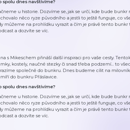
o spolu dnes navštívíme?
čneme u historie. Dozvíme se, jak se určí, kde bude bunkr ne
chovalo něco ryze původního a jestli to ještě funguje, co 
y můžeme na prohlídku vyrazit a čím je právě tento bunkr 
dcast a dozvíte se víc.
na s Mikeschem přináší další inspiraci pro vaše cesty. Tent
mky, kostely, naučné stezky či snad třeba podzemí... to vše
razíme společně do bunkru. Dnes budeme cílit na milovníky
míří do bunkru Přáslavice.
o spolu dnes navštívíme?
čneme u historie. Dozvíme se, jak se určí, kde bude bunkr ne
chovalo něco ryze původního a jestli to ještě funguje, co 
y můžeme na prohlídku vyrazit a čím je právě tento bunkr 
dcast a dozvíte se víc.