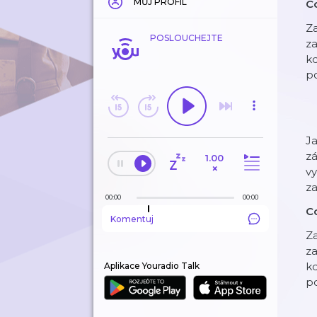
MŮJ PROFIL
C
Za
POSLOUCHEJTE
za
kd
po
Ja
zá
1.00
×
vy
za
00:00
00:00
C
Komentuj
Za
za
kd
Aplikace Youradio Talk
po