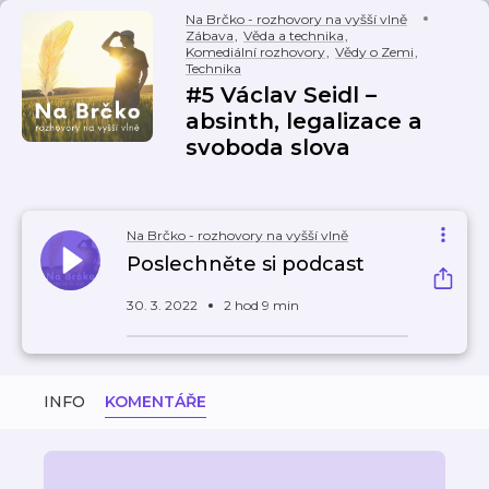
Na Brčko - rozhovory na vyšší vlně
Zábava
,
Věda a technika
,
Komediální rozhovory
,
Vědy o Zemi
,
Technika
#5 Václav Seidl –
absinth, legalizace a
svoboda slova
Na Brčko - rozhovory na vyšší vlně
Poslechněte si podcast
30. 3. 2022
2 hod 9 min
INFO
KOMENTÁŘE