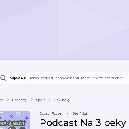
Najděte si:
od
Podcasty
Sport
Na 3 beky
Sport
,
Fotbal
Bez frází
Podcast Na 3 beky