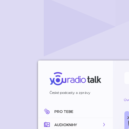
České podcasty a zprávy
Úv
PRO TEBE
AUDIOKNIHY