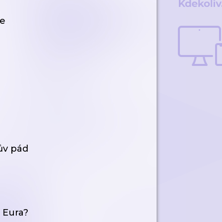
le
ův pád
 Eura?