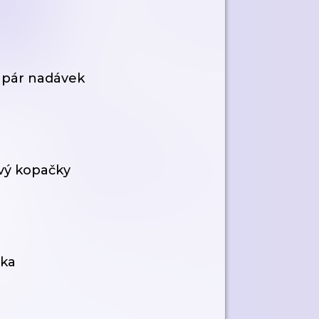
 pár nadávek
vý kopačky
dka