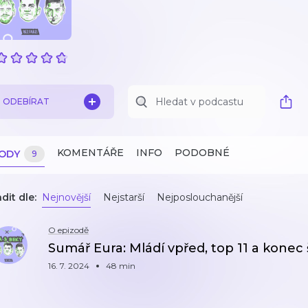
ODEBÍRAT
KOMENTÁŘE
INFO
PODOBNÉ
ZODY
9
dit dle:
Nejnovější
Nejstarší
Nejposlouchanější
O epizodě
Sumář Eura: Mládí vpřed, top 11 a konec
16. 7. 2024
48 min