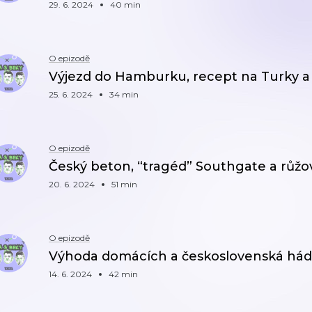
29. 6. 2024
40 min
O epizodě
Výjezd do Hamburku, recept na Turky a
25. 6. 2024
34 min
O epizodě
Český beton, “tragéd” Southgate a růžo
20. 6. 2024
51 min
O epizodě
Výhoda domácích a československá há
14. 6. 2024
42 min