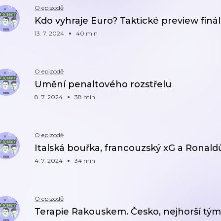
O epizodě
Kdo vyhraje Euro? Taktické preview finá
13. 7. 2024
40 min
O epizodě
Umění penaltového rozstřelu
8. 7. 2024
38 min
O epizodě
Italská bouřka, francouzský xG a Ronald
4. 7. 2024
34 min
O epizodě
Terapie Rakouskem. Česko, nejhorší tým