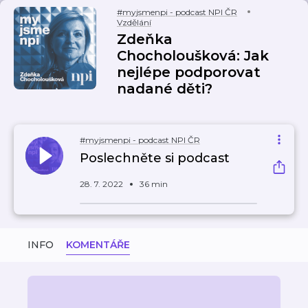
#myjsmenpi - podcast NPI ČR
Vzdělání
Zdeňka
Chocholoušková: Jak
nejlépe podporovat
nadané děti?
#myjsmenpi - podcast NPI ČR
Poslechněte si podcast
28. 7. 2022
36 min
INFO
KOMENTÁŘE