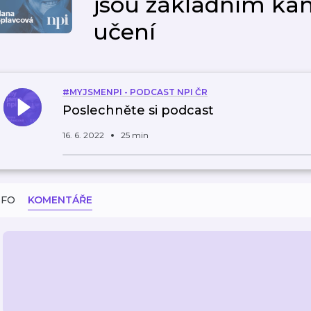
jsou základním k
učení
#MYJSMENPI - PODCAST NPI ČR
Poslechněte si podcast
16. 6. 2022
25 min
NFO
KOMENTÁŘE