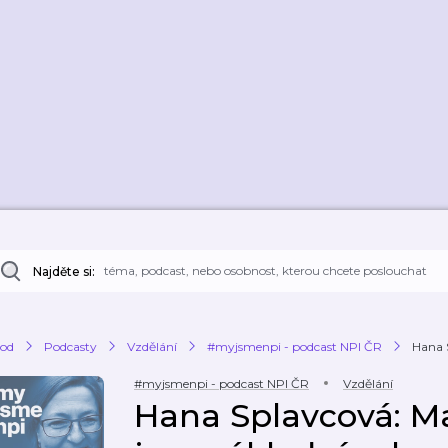
Najděte si:
od
Podcasty
Vzdělání
#myjsmenpi - podcast NPI ČR
Hana S
#myjsmenpi - podcast NPI ČR
Vzdělání
Hana Splavcová: Ma