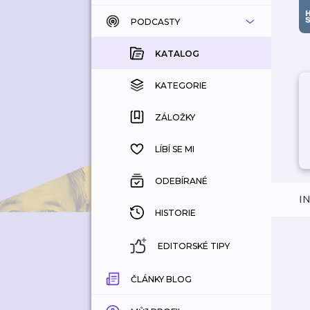
PODCASTY
KATALOG
KOUPENÉ
KATALOG
KATEGORIE
KATEGORIE
ZÁLOŽKY
ZÁLOŽKY
HISTORIE
LÍBÍ SE MI
ODEBÍRANÉ
I
HISTORIE
EDITORSKÉ TIPY
ČLÁNKY BLOG