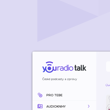
České podcasty a zprávy
Úv
PRO TEBE
AUDIOKNIHY