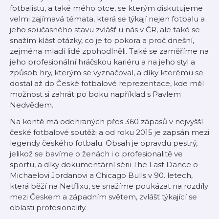
fotbalistu, a také mého otce, se kterým diskutujeme
velmi zajímavá témata, která se týkají nejen fotbalu a
jeho současného stavu zvlášť u nás v ČR, ale také se
snažím klást otázky, co je to pokora a proč dnešní,
zejména mladí lidé zpohodlněli. Také se zaměříme na
jeho profesionální hráčskou kariéru a na jeho styl a
způsob hry, kterým se vyznačoval, a díky kterému se
dostal až do České fotbalové reprezentace, kde měl
možnost si zahrát po boku například s Pavlem
Nedvědem.
Na kontě má odehraných přes 360 zápasů v nejvyšší
české fotbalové soutěži a od roku 2015 je zapsán mezi
legendy českého fotbalu. Obsah je opravdu pestrý,
jelikož se bavíme o ženách i o profesionalitě ve
sportu, a díky dokumentární sérii The Last Dance o
Michaelovi Jordanovi a Chicago Bulls v 90. letech,
která běží na Netflixu, se snažíme poukázat na rozdíly
mezi Českem a západním světem, zvlášť týkající se
oblasti profesionality.