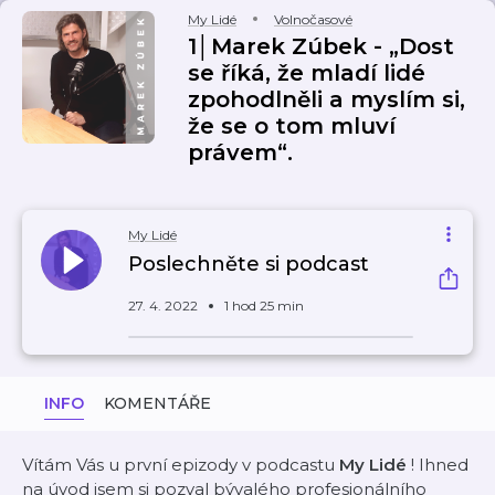
My Lidé
Volnočasové
1│Marek Zúbek - „Dost
se říká, že mladí lidé
zpohodlněli a myslím si,
že se o tom mluví
právem“.
My Lidé
Poslechněte si podcast
27. 4. 2022
1 hod 25 min
INFO
KOMENTÁŘE
Vítám Vás u první epizody v podcastu
My Lidé
! Ihned
na úvod jsem si pozval bývalého profesionálního